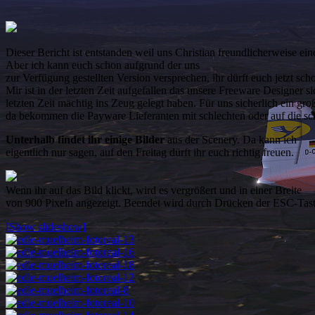
Dieser Bericht ist entstanden weil uns Christian freundlicherweise ei
Aber ich kann euch schon aufgrund der uns
zur Verfügung gestellten Version versprechen, ihr dürft euch jetzt sch
Mir ist in der letzten Zeit aufgefallen das unsere Freeware Designer si
letzten Zeit mächtig ins Zeug gelegt haben. Für uns sicherlich ein groß
da bekommen die Payware Lieferanten mit schlechten oder auf die s
Unterhalb findet ihr einige Bilder
aus der Scenery. Da kann ich
eigentlich nur sagen, auf den Freitag dürft ihr euch richtig freuen.
Wenn ihr auf das Bild klickt, wird es vergrößert und in einer Breite
von 900 Pixeln angezeigt. Beendet wird durch Drücken der ESC-Tast
[Show slideshow]