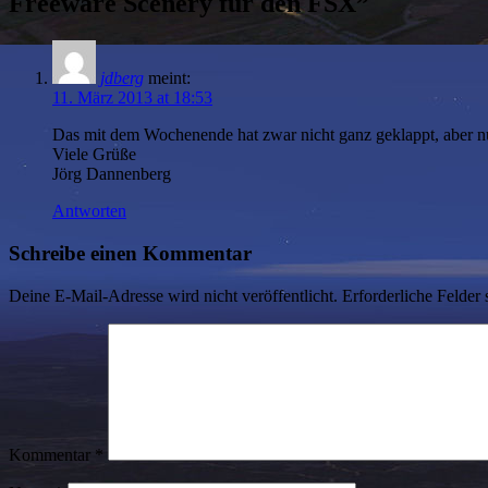
Freeware Scenery für den FSX
”
jdberg
meint:
11. März 2013 at 18:53
Das mit dem Wochenende hat zwar nicht ganz geklappt, aber nun
Viele Grüße
Jörg Dannenberg
Antworten
Schreibe einen Kommentar
Deine E-Mail-Adresse wird nicht veröffentlicht.
Erforderliche Felder 
Kommentar
*