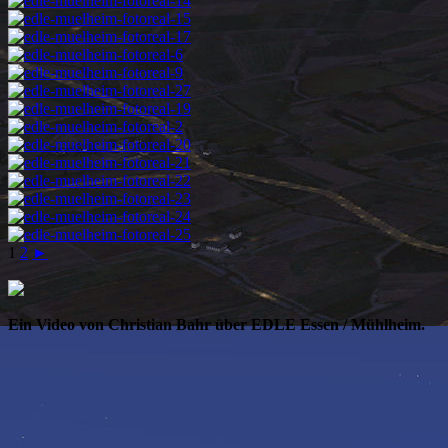
1
2
►
Ein Video von Christian Bahr über EDLE Essen / Mühlheim.