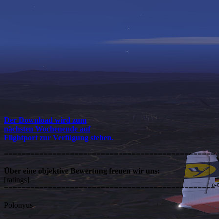
Der Download wird zum
nächsten Wochenende auf
Flightport zur Verfügung stehen.
================================================
Über eine objektive Bewertung freuen wir uns:
[ratings]
================================================
Polonyus