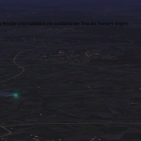
n Woche wird natürlich ein ausführlicher Test der Scenery folgen.