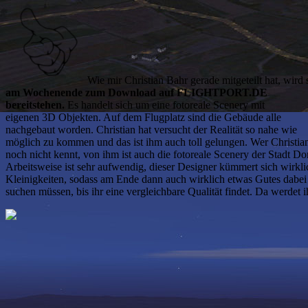
Wie mir Christian Bahr gerade mitgeteilt hat, wird
am Wochenende zum Download auf FLIGHTPORT.DE
bereitstehen.
Es handelt sich um eine fotoreale Scenery mit
eigenen 3D Objekten. Auf dem Flugplatz sind die Gebäude alle
nachgebaut worden. Christian hat versucht der Realität so nahe wie
möglich zu kommen und das ist ihm auch toll gelungen. Wer Christia
noch nicht kennt, von ihm ist auch die fotoreale Scenery der Stadt D
Arbeitsweise ist sehr aufwendig, dieser Designer kümmert sich wirkl
Kleinigkeiten, sodass am Ende dann auch wirklich etwas Gutes dabei 
suchen müssen, bis ihr eine vergleichbare Qualität findet. Da werdet 