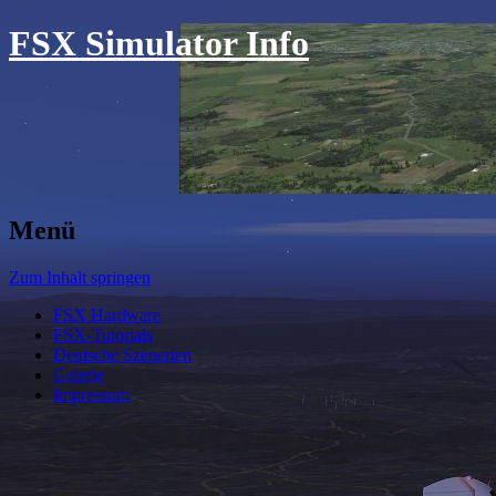
FSX Simulator Info
Menü
Zum Inhalt springen
FSX Hardware
FSX-Tutorials
Deutsche Szenerien
Galerie
Impressum