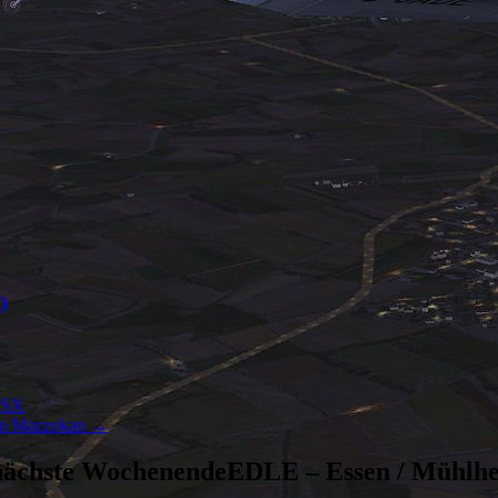
)
 FSX
lvio Mazzokan
→
nächste WochenendeEDLE – Essen / Mühlhei