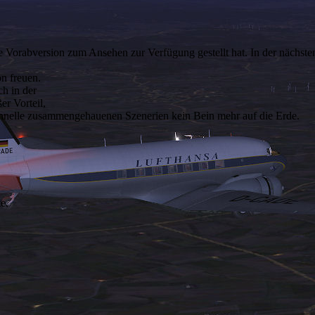
ne Vorabversion zum Ansehen zur Verfügung gestellt hat. In der nächste
on freuen.
ch in der
er Vorteil,
chnelle zusammengehauenen Szenerien kein Bein mehr auf die Erde.
e.