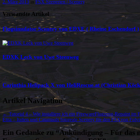
2. März 2013
in
FSX Szenerien / Scenery
.
Verwandte Artikel
Flugsimulator Scenery von EDXE ( Rheine Eschendorf )
EDXK Leck von Uwe Steenweg
Carinthia Helipack X von HeliRescue.at (Christian Köck
Artikel Navigation
←
Tutorial 4 – Wie installiere ich ein FreewareFlugzeug-Repaint im
Etna – Italien und Cataniaals fotoreale Scenery für den FSXvon Fu
Ein Gedanke zu “
Ankündigung – Für das 