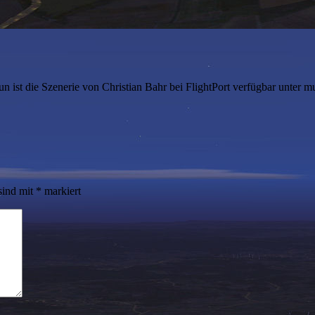
 ist die Szenerie von Christian Bahr bei FlightPort verfügbar unter mu
sind mit
*
markiert