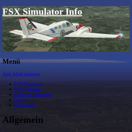
FSX Simulator Info
Menü
Zum Inhalt springen
FSX Hardware
FSX-Tutorials
Deutsche Szenerien
Galerie
Impressum
Allgemein