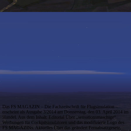
Das FS MAGAZIN – Die Fachzeitschrift für Flugsimulation –
erscheint als Ausgabe 3/2014 am Donnerstag, den 03. April 2014 im
Handel. Aus dem Inhalt: Editorial Über „sensationsmaschige“
Werbungen für Cockpitsimulatoren und das modifizierte Logo des
FS MAGAZINs. Aktuelles Über das geändert Fernabsatzgesetz,