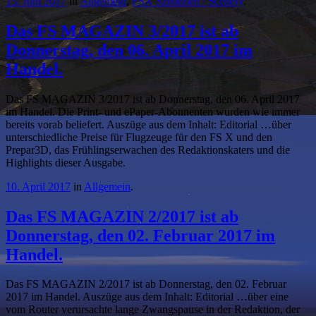
13. Juni 2017
in
Allgemein
,
FSX Szenerien / Scenery
.
Das FS MAGAZIN 3/2017 ist ab
Donnerstag, den 06. April 2017 im
Handel.
Das FS MAGAZIN 3/2017 ist ab Donnerstag, den 06. April 2017
im Handel. Die Print- und ePaper-Abonnenten wurden wie immer
bereits vorab beliefert. Auszüge aus dem Inhalt: Editorial …über
unterschiedliche Preise für Flugzeuge für den FS X und den
Prepar3D, das Frühlingserwachen des Redaktionskaters und die
Highlights dieser Ausgabe.
10. April 2017
in
Allgemein
.
Das FS MAGAZIN 2/2017 ist ab
Donnerstag, den 02. Februar 2017 im
Handel.
Das FS MAGAZIN 2/2017 ist ab Donnerstag, den 02. Februar
2017 im Handel. Auszüge aus dem Inhalt: Editorial …über eine
vom Router verursachte lange Zwangspause in der Redaktion, der