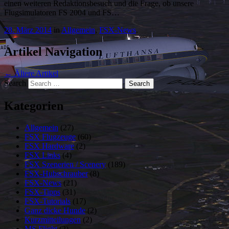
einen weiteren Redaktionsbesuch und die Frage, ob unsere
Flugsimulatoren FS 2004 und FS…
28. März 2014
in
Allgemein
,
FSX-News
.
Artikel Navigation
←
Ältere Artikel
Search
Kategorien
Allgemein
(27)
FSX Flugzeuge
(60)
FSX Hardware
(2)
FSX Links
(4)
FSX Szenerien / Scenery
(189)
FSX-Hubschrauber
(8)
FSX-News
(21)
FSX-Tipps
(31)
FSX-Tutorials
(17)
Ganz dicke Hunde
(2)
Kurzmitteilungen
(2)
MS Flight
(2)