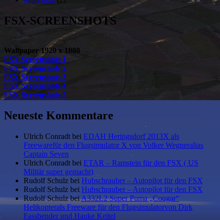
FSX-SCREENSHOTS
Wallpaper 1920 x 1080
FSX Screenshots 1
FSX Screenshots 2
FSX Screenshots 3
FSX Screenshots 4
FSX Screenshots 5
Neueste Kommentare
Ulrich Conradt
bei
EDAH Heringsdorf 2013X als
Freewarefür den Flugsimulator X von Volker Wegneralias
Captain Seven
Ulrich Conradt
bei
ETAR – Ramstein für den FSX ( US
Militär super gemacht)
Rudolf Schulz
bei
Hubschrauber – Autopilot für den FSX
Rudolf Schulz
bei
Hubschrauber – Autopilot für den FSX
Rudolf Schulz
bei
A332L2 Super Puma „Cougar“
Helikopterals Freeware für den Flugsimulatorvon Dirk
Fassbender und Hauke Keitel