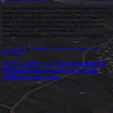
Das Paket beinhaltet die Rettungshelikopter Stützpunkte Kärntens
(Österreich) und dazu noch passende Einsatz Scenarien. Gemeinsam
fliegen die Rettungshelikopter RK1, Airmed1 und Christophorus 11
cirka 10 Einsätze am Tag, wobei Airmed 1 am Nassfeld nur im
Winter betrieben wird. Mit den Stützpunkten der Betreiber ARA,
Flymed und ÖAMTC wurden derzeit drei der
vier Helikopterstützpunkte in Kärnten umgesetzt. Christophorus
11…
21. April 2014
in
Allgemein
,
FSX Szenerien / Scenery
,
FSX-
Hubschrauber
.
FS MAGAZIN – Die Fachzeitschrift für
Flugsimulation erscheint als Ausgabe
3/2014 am Donnerstag