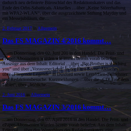
dadurch neu definierte Büroschlaf des Redaktionskaters und das
Ende des Orbx-Sabatticals. Aktuelles …über „Keine Störerhaftung
mit WPA2-WLAN“, über die ausgezeichnete Stiftung Mayday und
ein Messejubiläum, die…
2. Februar 2017
in
Allgemein
.
Das FS MAGAZIN 4/2016 kommt…
…am Donnerstag, den 02. Juni 201 in den Handel. Die Print- und
ePaper-Abonnenten wurden wie immer bereits vorab beliefert.
Auszüge aus dem Inhalt: Editorial …über „Big Brother is watching
you“ und über „Vorausmeckerer“ in der Flusi-Szene. Aktuelles …
über „Fliegende Legende“ in Duxford sowie Lernferien-Teilnehmer
und Redaktionsbesuche. Kurzmeldungen …über die „CDU auf dem
Tablet“, über „fröhliche…
2. Juni 2016
in
Allgemein
.
Das FS MAGAZIN 3/2016 kommt…
…am Donnerstag, den 07. April 2016 in den Handel. Die Print- und
ePaper-Abonnenten wurden bereits vorab beliefert. Aus dem Inhalt:
Editorial …über den Winterblues des Redaktionskaters, eine