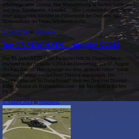
schwierige neue Tastatur, eine Wachablösung in Sachen Szenerien
und neue Simulatoren. Aktuelles …über Lernferien-Folgen, die in
einer spannenden Mitfahrt im Führerstand der Dreiseen- und
Höllentalbahn der Deutschen Bundesbahn…
6. April 2016
in
Allgemein
.
Das FS MAGAZIN – Ausgabe 5/2014
Das FS MAGAZIN – Die Fachzeitschrift für Flugsimulation –
erscheint in der Ausgabe 5/2014 am Donnerstag, den 07. August
2014 im Handel. Hier Auszüge aus dem „gesteckt vollen“ Inhalt:
Editorial Diesmal werden zwei Themen angegangen: Der
„Taubenschwanz im Dampfkessel“ über den Deal von Dovetail –
früher bekannt als Railsimulator.com – mit Microsoft in Sachen
FS…
5. August 2014
in
Allgemein
.