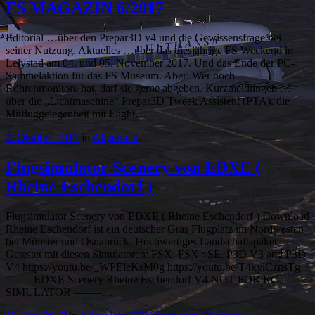
FS MAGAZIN 6/2017
Editorial …über den Prepar3D v4 und die Gewissensfrage bei
seiner Nutzung. Aktuelles …über das diesjährige FS Weekend in
Lelystad am 04. und 05. November 2017. Und das Ende der PC-
Sammelaktion für das FS Museum. Aber: Wer noch
Röhrenmonitore hat, darf sie gerne abgeben. Kurzmeldungen …
über die „Lichtmaschine“ Prepar3D Tweak Assistent (PTA), die
Mitfluggelegenheit mit Flight…
4. Oktober 2017
in
Allgemein
.
Flugsimulator Scenery von EDXE (
Rheine Eschendorf )
Flugsimulator Scenery von EDXE ( Rheine Eschendorf ) Download
Rheine Eschendorf ist ein deutscher Gras Flugplatz im Nordwesten
bei Münster und Osnabrück. Hochwertiges Landschaftspaket.
Getestet mit diesen Simulatoren: FSX, FSX : SE, P3D V3 and P3D
V4 https://youtu.be/_WPEleKsM0g https://youtu.be/T4kyiCznsTg
EDXE Scenery Rheine Eschendorf V4 NOT FOR RC
SIMULATOR ——–…