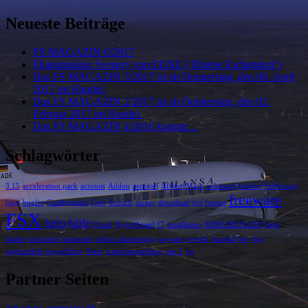
Neueste Beiträge
FS MAGAZIN 6/2017
Flugsimulator Scenery von EDXE ( Rheine Eschendorf )
Das FS MAGAZIN 3/2017 ist ab Donnerstag, den 06. April
2017 im Handel.
Das FS MAGAZIN 2/2017 ist ab Donnerstag, den 02.
Februar 2017 im Handel.
Das FS MAGAZIN 4/2016 kommt…
Schlagwörter
3.15
acceleration pack
acronist
Addon
aerosoft
AffinityMask
anleitung
backup
bedienung
freeware
blog
bugfix
Configurator
Core
deutsch
dicker
download
fps
frames
FSX
help
hilfe
Hund
Hyperthreed
I7
installation
JOBSCHEDULER
Kern
limiter
microsoft
missionen
online aktivierung
payware
regedit
skandal
test
tipp
unglaublich
upperfilters
Water
wiederherstellung
win 7
xp
Partner Seiten