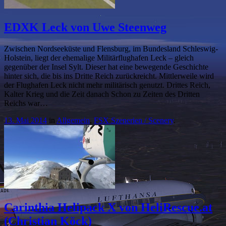
EDXK Leck von Uwe Steenweg
Zwischen Nordseeküste und Flensburg, im Bundesland Schleswig-
Holstein, liegt der ehemalige Militärflughafen Leck – gleich
gegenüber der Insel Sylt. Dieser hat eine bewegende Geschichte
hinter sich, die bis ins Dritte Reich zurückreicht. Mittlerweile wird
der Flughafen Leck nicht mehr militärisch genutzt. Drittes Reich,
Kalter Krieg und die Zeit danach Schon zu Zeiten des Dritten
Reichs war…
13. Mai 2014
in
Allgemein
,
FSX Szenerien / Scenery
.
Carinthia Helipack X von HeliRescue.at
(Christian Köck)