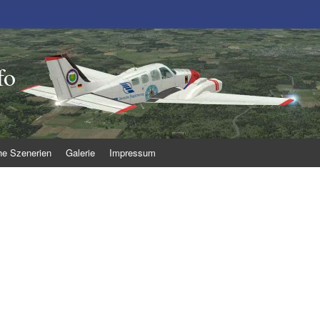
fo
he Szenerien
Galerie
Impressum