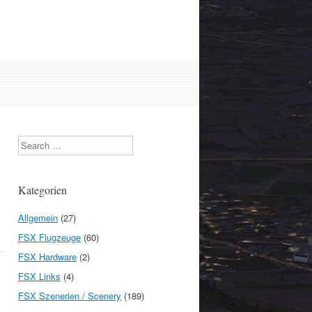
Search
Kategorien
Allgemein
(27)
FSX Flugzeuge
(60)
FSX Hardware
(2)
FSX Links
(4)
FSX Szenerien / Scenery
(189)