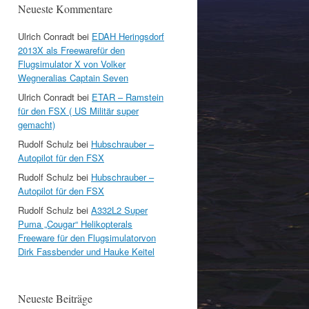
Neueste Kommentare
Ulrich Conradt
bei
EDAH Heringsdorf
2013X als Freewarefür den
Flugsimulator X von Volker
Wegneralias Captain Seven
Ulrich Conradt
bei
ETAR – Ramstein
für den FSX ( US Militär super
gemacht)
Rudolf Schulz
bei
Hubschrauber –
Autopilot für den FSX
Rudolf Schulz
bei
Hubschrauber –
Autopilot für den FSX
Rudolf Schulz
bei
A332L2 Super
Puma „Cougar“ Helikopterals
Freeware für den Flugsimulatorvon
Dirk Fassbender und Hauke Keitel
Neueste Beiträge