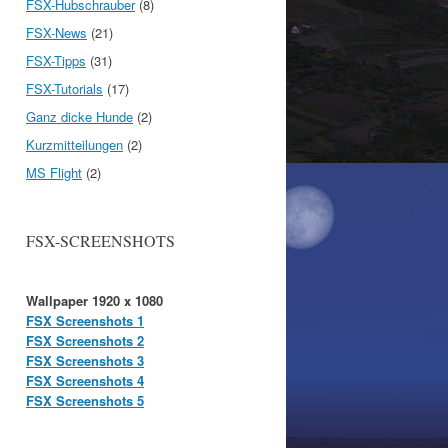
FSX-Hubschrauber
(8)
FSX-News
(21)
FSX-Tipps
(31)
FSX-Tutorials
(17)
Ganz dicke Hunde
(2)
Kurzmitteilungen
(2)
MS Flight
(2)
FSX-SCREENSHOTS
Wallpaper 1920 x 1080
FSX Screenshots 1
FSX Screenshots 2
FSX Screenshots 3
FSX Screenshots 4
FSX Screenshots 5