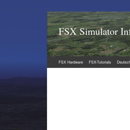
FSX Simulator In
Zum
FSX Hardware
FSX-Tutorials
Deutsc
Inhalt
springen