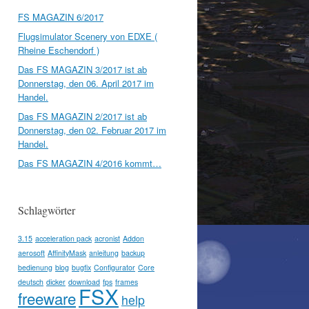
FS MAGAZIN 6/2017
Flugsimulator Scenery von EDXE (
Rheine Eschendorf )
Das FS MAGAZIN 3/2017 ist ab
Donnerstag, den 06. April 2017 im
Handel.
Das FS MAGAZIN 2/2017 ist ab
Donnerstag, den 02. Februar 2017 im
Handel.
Das FS MAGAZIN 4/2016 kommt…
Schlagwörter
3.15
acceleration pack
acronist
Addon
aerosoft
AffinityMask
anleitung
backup
bedienung
blog
bugfix
Configurator
Core
deutsch
dicker
download
fps
frames
FSX
freeware
help