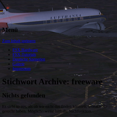
Menü
Zum Inhalt springen
FSX Hardware
FSX-Tutorials
Deutsche Szenerien
Galerie
Impressum
Stichwort Archive:
freeware
Nichts gefunden
Es sieht so aus, als ob wir nicht das finden könnten, wonach Sie
gesucht haben. Möglicherweise hilft die Suchfunktion.