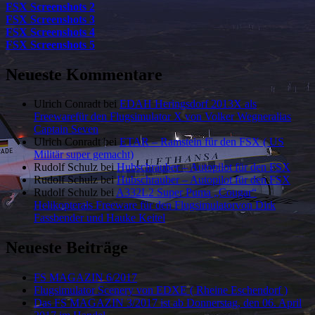
FSX Screenshots 2
FSX Screenshots 3
FSX Screenshots 4
FSX Screenshots 5
Neueste Kommentare
Ulrich Conradt
bei
EDAH Heringsdorf 2013X als
Freewarefür den Flugsimulator X von Volker Wegneralias
Captain Seven
Ulrich Conradt
bei
ETAR – Ramstein für den FSX ( US
Militär super gemacht)
Rudolf Schulz
bei
Hubschrauber – Autopilot für den FSX
Rudolf Schulz
bei
Hubschrauber – Autopilot für den FSX
Rudolf Schulz
bei
A332L2 Super Puma „Cougar“
Helikopterals Freeware für den Flugsimulatorvon Dirk
Fassbender und Hauke Keitel
Neueste Beiträge
FS MAGAZIN 6/2017
Flugsimulator Scenery von EDXE ( Rheine Eschendorf )
Das FS MAGAZIN 3/2017 ist ab Donnerstag, den 06. April