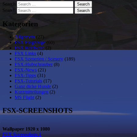
Search
Search
Kategorien
Allgemein
(27)
FSX Flugzeuge
(60)
FSX Hardware
(2)
FSX Links
(4)
FSX Szenerien / Scenery
(189)
FSX-Hubschrauber
(8)
FSX-News
(21)
FSX-Tipps
(31)
FSX-Tutorials
(17)
Ganz dicke Hunde
(2)
Kurzmitteilungen
(2)
MS Flight
(2)
FSX-SCREENSHOTS
Wallpaper 1920 x 1080
FSX Screenshots 1