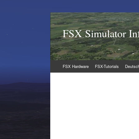
FSX Simulator In
Zum
FSX Hardware
FSX-Tutorials
Deutsc
Inhalt
springen