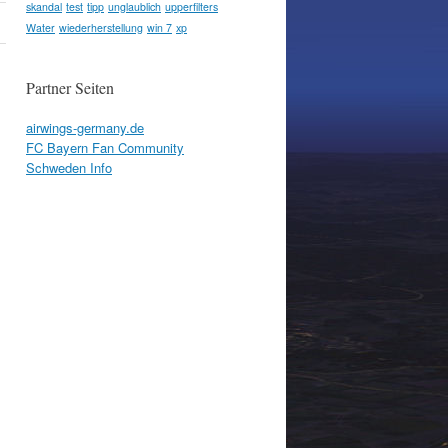
skandal
test
tipp
unglaublich
upperfilters
Water
wiederherstellung
win 7
xp
Partner Seiten
airwings-germany.de
FC Bayern Fan Community
Schweden Info