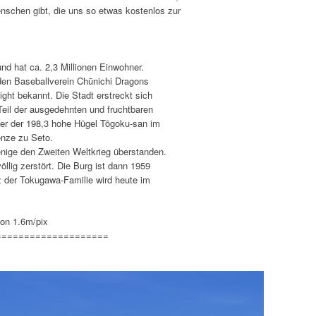
schen gibt, die uns so etwas kostenlos zur
und hat ca. 2,3 Millionen Einwohner.
 den Baseballverein Chūnichi Dragons
ht bekannt. Die Stadt erstreckt sich
 Teil der ausgedehnten und fruchtbaren
er der 198,3 hohe Hügel Tōgoku-san im
enze zu Seto.
nige den Zweiten Weltkrieg überstanden.
llig zerstört. Die Burg ist dann 1959
z der Tokugawa-Familie wird heute im
ion 1.6m/pix
====================