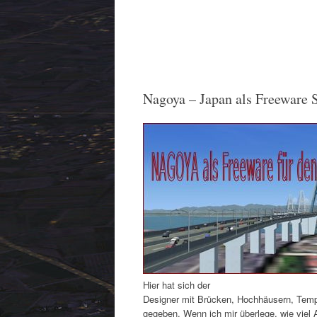
Nagoya – Japan als Freeware 
Hier hat sich der
Designer mit Brücken, Hochhäusern, Tempe
gegeben. Wenn ich mir überlege, wie viel