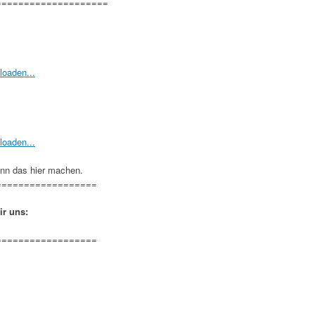
====================
nn das hier machen.
==================
ir uns:
==================