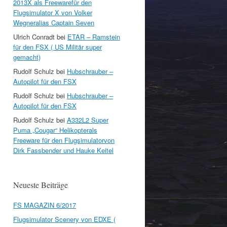
2013X als Freewarefür den
Flugsimulator X von Volker
Wegneralias Captain Seven
Ulrich Conradt
bei
ETAR – Ramstein
für den FSX ( US Militär super
gemacht)
Rudolf Schulz
bei
Hubschrauber –
Autopilot für den FSX
Rudolf Schulz
bei
Hubschrauber –
Autopilot für den FSX
Rudolf Schulz
bei
A332L2 Super
Puma „Cougar“ Helikopterals
Freeware für den Flugsimulatorvon
Dirk Fassbender und Hauke Keitel
Neueste Beiträge
FS MAGAZIN 6/2017
Flugsimulator Scenery von EDXE (