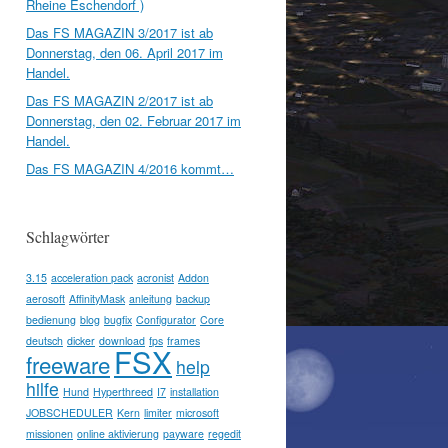
Rheine Eschendorf )
Das FS MAGAZIN 3/2017 ist ab
Donnerstag, den 06. April 2017 im
Handel.
Das FS MAGAZIN 2/2017 ist ab
Donnerstag, den 02. Februar 2017 im
Handel.
Das FS MAGAZIN 4/2016 kommt…
Schlagwörter
3.15
acceleration pack
acronist
Addon
aerosoft
AffinityMask
anleitung
backup
bedienung
blog
bugfix
Configurator
Core
deutsch
dicker
download
fps
frames
FSX
freeware
help
hilfe
Hund
Hyperthreed
I7
installation
JOBSCHEDULER
Kern
limiter
microsoft
missionen
online aktivierung
payware
regedit