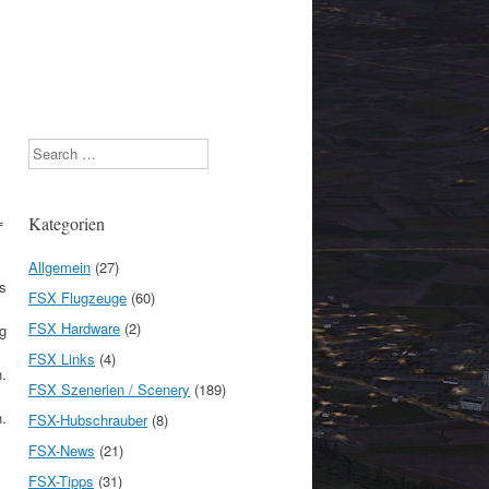
Search
=
Kategorien
Allgemein
(27)
s
FSX Flugzeuge
(60)
FSX Hardware
(2)
g
FSX Links
(4)
.
FSX Szenerien / Scenery
(189)
.
FSX-Hubschrauber
(8)
FSX-News
(21)
FSX-Tipps
(31)