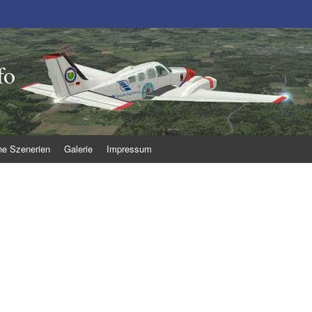
fo
he Szenerien
Galerie
Impressum