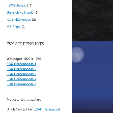
FSX-Tutorials
(17)
Ganz dicke Hunde
(2)
Kurzmitteilungen
(2)
MS Flight
(2)
FSX-SCREENSHOTS
Wallpaper 1920 x 1080
FSX Screenshots 1
FSX Screenshots 2
FSX Screenshots 3
FSX Screenshots 4
FSX Screenshots 5
Neueste Kommentare
Ulrich Conradt
bei
EDAH Heringsdorf