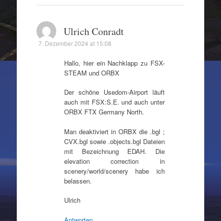
Ulrich Conradt
7. Dezember 2024 at 15:08
Hallo, hier ein Nachklapp zu FSX-
STEAM und ORBX
Der schöne Usedom-Airport läuft
auch mit FSX:S.E. und auch unter
ORBX FTX Germany North.
Man deaktiviert in ORBX die .bgl ;
CVX.bgl sowie .objects.bgl Dateien
mit Bezeichnung EDAH. Die
elevation correction in
scenery/world/scenery habe ich
belassen.
Ulrich
Antworten