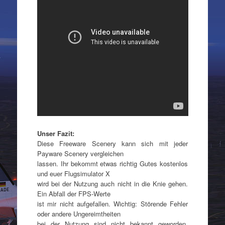
Unser Fazit:
Diese Freeware Scenery kann sich mit jeder
Payware Scenery vergleichen
lassen. Ihr bekommt etwas richtig Gutes kostenlos
und euer Flugsimulator X
wird bei der Nutzung auch nicht in die Knie gehen.
Ein Abfall der FPS-Werte
ist mir nicht aufgefallen. Wichtig: Störende Fehler
oder andere Ungereimtheiten
bei der Nutzung sind nicht bekannt geworden.