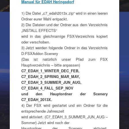
Manual für EDAH Heringsdorf
1) Die Datei „c7_edah2013x.zip“ wird in einen leeren
Ordner eurer Wahl entpackt.
2) Die Dateien und der Ordner aus dem Verzeichnis
„INSTALL EFFECTS“
wird in das gleichnamige FSX-Verzeichnis kopiert
oder verschoben.
3) Jetzt werden folgende Ordner in das Verzeichnis
D:FSXAddon Scenery
(Das ist natürlich unser Pfad zum FSX
Hauptverzeichnis – bitte anpassen)
C7_EDAH_1_WINTER_DEC_FEB,
C7_EDAH_2_SPRING_MAR_MAY,
C7_EDAH_3_SUMMER_JUN_AUG,
C7_EDAH_4_FALL_SEP_NOV
und den Hauptordner der Scenery
C7_EDAH_2013X.
4) Der FSX wird gestartet und ein Ordner für die
entsprechende Jahreszeit
wird aktiviert. (C7_EDAH_3_SUMMER_JUN_AUG –
Sommer) Jetzt wird noch der
Hauptordner der Scenery aktiviert.