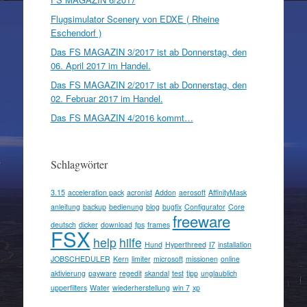
Flugsimulator Scenery von EDXE ( Rheine
Eschendorf )
Das FS MAGAZIN 3/2017 ist ab Donnerstag, den
06. April 2017 im Handel.
Das FS MAGAZIN 2/2017 ist ab Donnerstag, den
02. Februar 2017 im Handel.
Das FS MAGAZIN 4/2016 kommt…
Schlagwörter
3.15
acceleration pack
acronist
Addon
aerosoft
AffinityMask
anleitung
backup
bedienung
blog
bugfix
Configurator
Core
freeware
deutsch
dicker
download
fps
frames
FSX
help
hilfe
Hund
Hyperthreed
I7
installation
JOBSCHEDULER
Kern
limiter
microsoft
missionen
online
aktivierung
payware
regedit
skandal
test
tipp
unglaublich
upperfilters
Water
wiederherstellung
win 7
xp