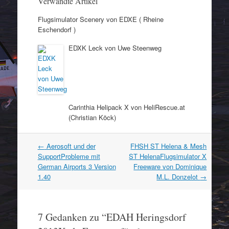
Verwandte Artikel
Flugsimulator Scenery von EDXE ( Rheine
Eschendorf )
EDXK Leck von Uwe Steenweg
Carinthia Helipack X von HeliRescue.at
(Christian Köck)
Artikel
←
Aerosoft und der
FHSH ST Helena & Mesh
Navigation
SupportProbleme mit
ST HelenaFlugsimulator X
German Airports 3 Version
Freeware von Dominique
1.40
M.L. Donzelot
→
7 Gedanken zu “
EDAH Heringsdorf