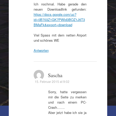
Ich nochmal. Habe gerade den
neuen Downloadlink gefunden:
https://docs.google.com/uc?
id=0B703Z1GK7PWId3BOZ1J6T3
BMaFk&export=download
Viel Spass mit dem netten Airport
und schönes WE
Antworten
Sascha
15. Februar 2015 at 9:02
Sorry, hatte vergessen
mir die Seite zu merken
und nach einem PC-
Crash…….
Aber jetzt habe ich sie ja