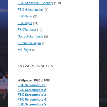
FSX Szenerien / Scenery
(189)
FSX-Hubschrauber
(8)
FSX-News
(21)
FSX-Tipps
(31)
FSX-Tutorials
(17)
Ganz dicke Hunde
(2)
Kurzmitteilungen
(2)
MS Flight
(2)
FSX-SCREENSHOTS
Wallpaper 1920 x 1080
FSX Screenshots 1
FSX Screenshots 2
FSX Screenshots 3
FSX Screenshots 4
FSX Screenshots 5