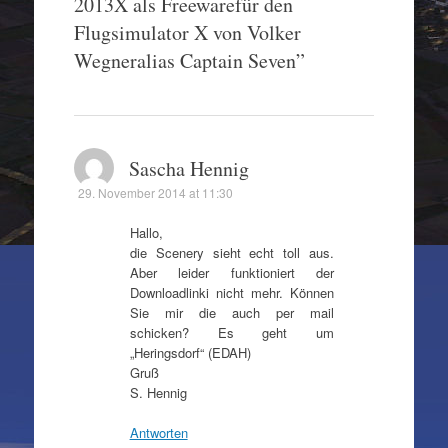
2013X als Freewarefür den
Flugsimulator X von Volker
Wegneralias Captain Seven
”
Sascha Hennig
29. November 2014 at 11:30
Hallo,
die Scenery sieht echt toll aus.
Aber leider funktioniert der
Downloadlinki nicht mehr. Können
Sie mir die auch per mail
schicken? Es geht um
„Heringsdorf“ (EDAH)
Gruß
S. Hennig
Antworten