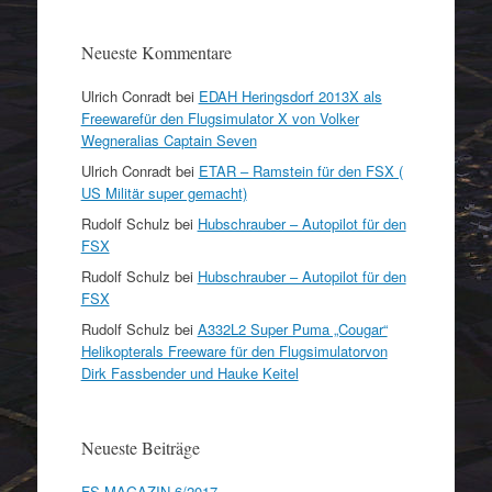
Neueste Kommentare
Ulrich Conradt
bei
EDAH Heringsdorf 2013X als
Freewarefür den Flugsimulator X von Volker
Wegneralias Captain Seven
Ulrich Conradt
bei
ETAR – Ramstein für den FSX (
US Militär super gemacht)
Rudolf Schulz
bei
Hubschrauber – Autopilot für den
FSX
Rudolf Schulz
bei
Hubschrauber – Autopilot für den
FSX
Rudolf Schulz
bei
A332L2 Super Puma „Cougar“
Helikopterals Freeware für den Flugsimulatorvon
Dirk Fassbender und Hauke Keitel
Neueste Beiträge
FS MAGAZIN 6/2017