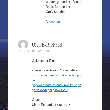
wieder gefunden. Vielen
Dank, für den Link.
Gruß Sascha
Antworten
Ulrich-Richard
17. Juni 2015 at 13:50
Gelungener Platz ,
aber mit gewissen Problematiken :
http://www.friendlyflusi.at/index.ph
p?
page=Thread&threadID=26215&pa
geNo=5&highlight=EDAH
Gruss
Ulrich-Richard , 17.06.2015