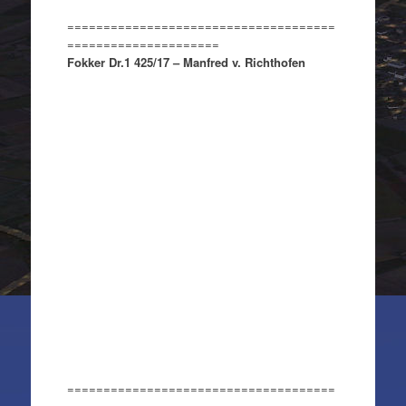
=====================================
=====================
Fokker Dr.1 425/17 – Manfred v. Richthofen
=====================================