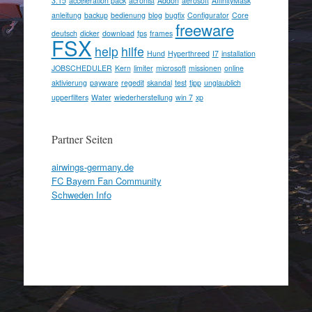
3.15
acceleration pack
acronist
Addon
aerosoft
AffinityMask
anleitung
backup
bedienung
blog
bugfix
Configurator
Core
freeware
deutsch
dicker
download
fps
frames
FSX
help
hilfe
Hund
Hyperthreed
I7
installation
JOBSCHEDULER
Kern
limiter
microsoft
missionen
online
aktivierung
payware
regedit
skandal
test
tipp
unglaublich
upperfilters
Water
wiederherstellung
win 7
xp
Partner Seiten
airwings-germany.de
FC Bayern Fan Community
Schweden Info