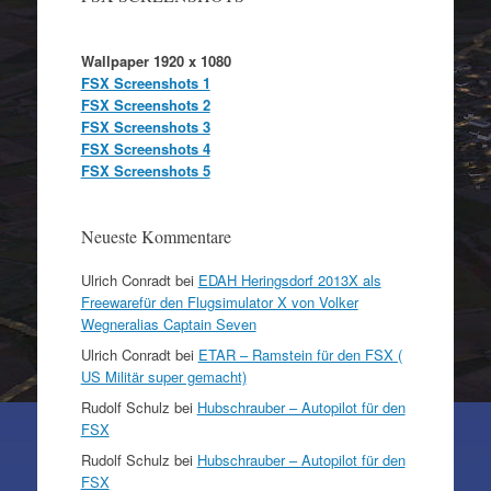
Wallpaper 1920 x 1080
FSX Screenshots 1
FSX Screenshots 2
FSX Screenshots 3
FSX Screenshots 4
FSX Screenshots 5
Neueste Kommentare
Ulrich Conradt
bei
EDAH Heringsdorf 2013X als
Freewarefür den Flugsimulator X von Volker
Wegneralias Captain Seven
Ulrich Conradt
bei
ETAR – Ramstein für den FSX (
US Militär super gemacht)
Rudolf Schulz
bei
Hubschrauber – Autopilot für den
FSX
Rudolf Schulz
bei
Hubschrauber – Autopilot für den
FSX