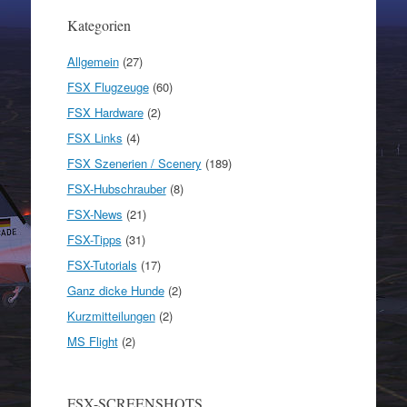
Kategorien
Allgemein
(27)
FSX Flugzeuge
(60)
FSX Hardware
(2)
FSX Links
(4)
FSX Szenerien / Scenery
(189)
FSX-Hubschrauber
(8)
FSX-News
(21)
FSX-Tipps
(31)
FSX-Tutorials
(17)
Ganz dicke Hunde
(2)
Kurzmitteilungen
(2)
MS Flight
(2)
FSX-SCREENSHOTS