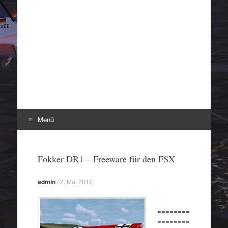
Menü
Zum
Inhalt
Fokker DR1 – Freeware für den FSX
springen
admin
/
2. Mai 2012
========
========