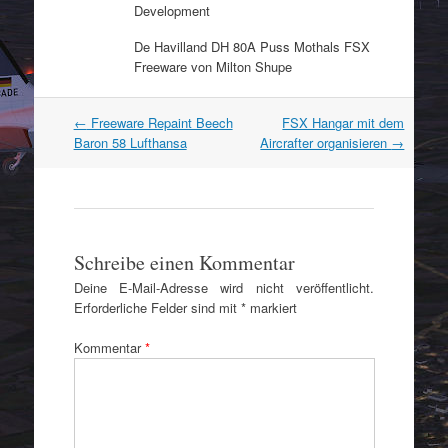
Development
De Havilland DH 80A Puss Mothals FSX
Freeware von Milton Shupe
Artikel
←
Freeware Repaint Beech
FSX Hangar mit dem
Navigation
Baron 58 Lufthansa
Aircrafter organisieren
→
Schreibe einen Kommentar
Deine E-Mail-Adresse wird nicht veröffentlicht.
Erforderliche Felder sind mit
*
markiert
Kommentar
*