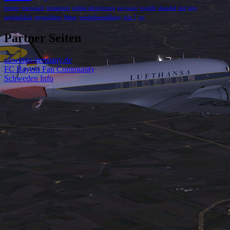
limiter
microsoft
missionen
online aktivierung
payware
regedit
skandal
test
tipp
unglaublich
upperfilters
Water
wiederherstellung
win 7
xp
Partner Seiten
airwings-germany.de
FC Bayern Fan Community
Schweden Info