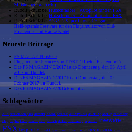
Militär super gemacht)
Rudolf Schulz
bei
Hubschrauber – Autopilot für den FSX
Rudolf Schulz
bei
Hubschrauber – Autopilot für den FSX
Rudolf Schulz
bei
A332L2 Super Puma „Cougar“
Helikopterals Freeware für den Flugsimulatorvon Dirk
Fassbender und Hauke Keitel
Neueste Beiträge
FS MAGAZIN 6/2017
Flugsimulator Scenery von EDXE ( Rheine Eschendorf )
Das FS MAGAZIN 3/2017 ist ab Donnerstag, den 06. April
2017 im Handel.
Das FS MAGAZIN 2/2017 ist ab Donnerstag, den 02.
Februar 2017 im Handel.
Das FS MAGAZIN 4/2016 kommt…
Schlagwörter
3.15
acceleration pack
acronist
Addon
aerosoft
AffinityMask
anleitung
backup
bedienung
freeware
blog
bugfix
Configurator
Core
deutsch
dicker
download
fps
frames
FSX
help
hilfe
Hund
Hyperthreed
I7
installation
JOBSCHEDULER
Kern