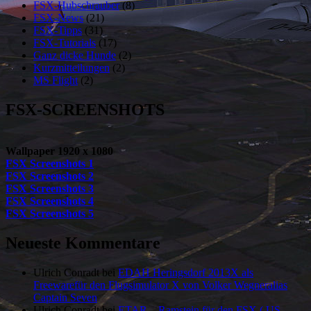
FSX-Hubschrauber
(8)
FSX-News
(21)
FSX-Tipps
(31)
FSX-Tutorials
(17)
Ganz dicke Hunde
(2)
Kurzmitteilungen
(2)
MS Flight
(2)
FSX-SCREENSHOTS
Wallpaper 1920 x 1080
FSX Screenshots 1
FSX Screenshots 2
FSX Screenshots 3
FSX Screenshots 4
FSX Screenshots 5
Neueste Kommentare
Ulrich Conradt
bei
EDAH Heringsdorf 2013X als
Freewarefür den Flugsimulator X von Volker Wegneralias
Captain Seven
Ulrich Conradt
bei
ETAR – Ramstein für den FSX ( US