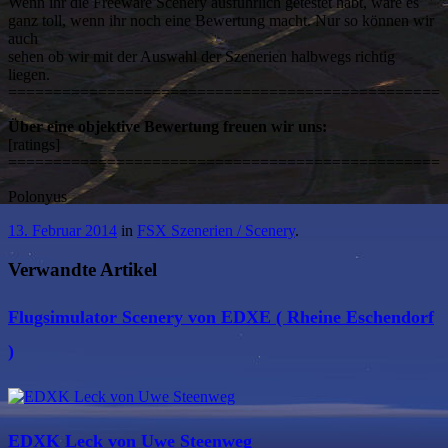
Wenn ihr die Freeware Scenery ausführlich getestet habt, wäre es
ganz toll, wenn ihr noch eine Bewertung macht. Nur so können wir
auch
sehen ob wir mit der Auswahl der Szenerien halbwegs richtig
liegen.
================================================
Über eine objektive Bewertung freuen wir uns:
[ratings]
================================================
Polonyus
13. Februar 2014
in
FSX Szenerien / Scenery
.
Verwandte Artikel
Flugsimulator Scenery von EDXE ( Rheine Eschendorf
)
EDXK Leck von Uwe Steenweg