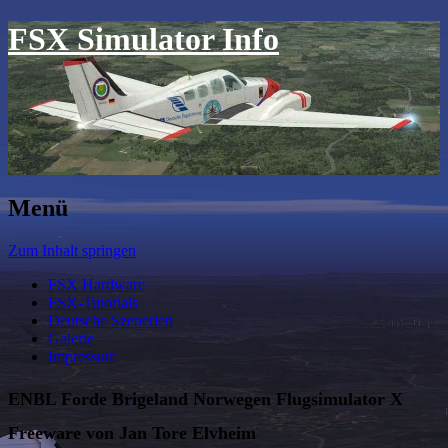
FSX Simulator Info
Menü
Zum Inhalt springen
FSX Hardware
FSX-Tutorials
Deutsche Szenerien
Galerie
Impressum
ENBL Forde Brigeland Norwegen Flugsimulator X
Freeware von Jan Tore Elvheim