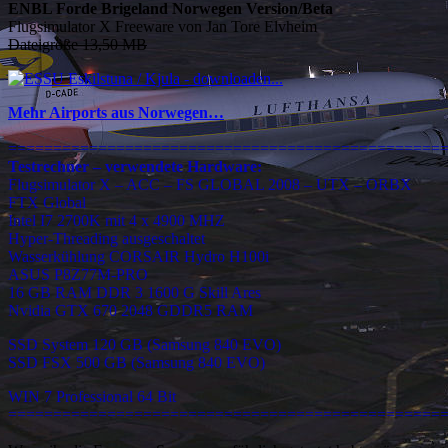
ENBL Forde Brigeland Norwegen Version/Beta
Flugsimulator X Freeware von Jan Tore Elvheim
Dateigröße 13,50 MB
Mehr Airports aus Norwegen…
================================================
Testrechner – verwendete Hardware:
Flugsimulator X – ACC – FS GLOBAL 2008 – UTX – ORBX
FTX Global
Intel I7 2700K mit 4 x 4900 MHZ
Hyper-Threading ausgeschaltet
Wasserkühlung CORSAIR Hydro H100i
ASUS P8Z77M-PRO
16 GB RAM DDR 3 1600 G Skill Ares
Nvidia GTX 670 2048 GDDR5 RAM
SSD System 120 GB (Samsung 840 EVO)
SSD FSX 500 GB (Samsung 840 EVO)
WIN 7 Professional 64 Bit
================================================