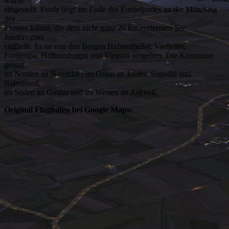
wurde
eingestellt. Forde liegt am Ende des Fordefjordes an der Mündung
des
Flusses Jolstra, der dem nicht ganz 20 km entfernten See
Jolstravatnet
entfließt. Es ist von den Bergen Hafstadfjellet, Viefjellet,
Fordenipa, Halbrendsnipa und Vieasen umgeben. Die Kommune
grenzt
im Norden an Naustdal , im Osten an Jolster, Sogndal und
Balestrand,
im Süden an Gaular und im Westen an Askvoll.
Original Flughafen bei Google Maps: