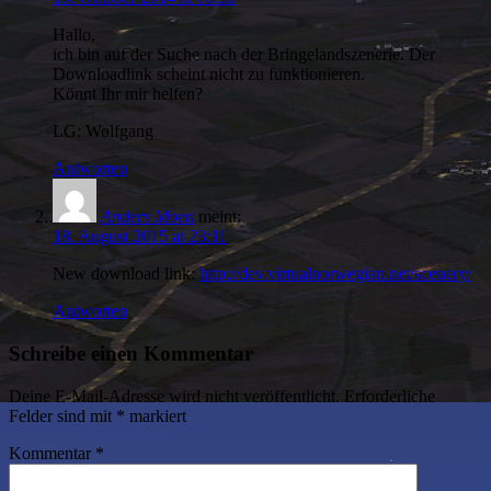
Hallo,
ich bin auf der Suche nach der Bringelandszenerie. Der
Downloadlink scheint nicht zu funktionieren.
Könnt Ihr mir helfen?
LG: Wolfgang
Antworten
Anders Moen
meint:
18. August 2015 at 23:11
New download link:
http://dev.virtualnorwegian.net/scenery/
Antworten
Schreibe einen Kommentar
Deine E-Mail-Adresse wird nicht veröffentlicht.
Erforderliche
Felder sind mit
*
markiert
Kommentar
*