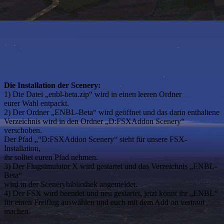
Die Installation der Scenery:
1) Die Datei „enbl-beta.zip“ wird in einen leeren Ordner
eurer Wahl entpackt.
2) Der Ordner „ENBL-Beta“ wird geöffnet und das darin enthaltene
Verzeichnis wird in den Ordner „D:FSXAddon Scenery“
verschoben.
Der Pfad „“D:FSXAddon Scenery“ steht für unsere FSX-
Installation,
ihr solltet euren Pfad nehmen.
3) Der Flugsimulator X wird gestartet und das Verzeichnis „ENBL-
Beta“
wird in der Scenerybibliothek angemeldet.
4) Der FSX wird beendet und neu gestartet, jetzt könnt ihr „ENBL“
für einen Freiflug auswählen und euch mit dem Add on vertraut
machen.