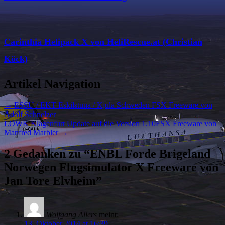
Carinthia Helipack X von HeliRescue.at (Christian
Köck)
Artikel Navigation
←
ESSU / EKT Eskilstuna / Kjula Schweden FSX Freeware von
Adolf Schnelzer
LOWK Klagenfurt Update auf die Version 1.10FSX Freeware von
Manfred Marbler
→
2 Gedanken zu “
ENBL Forde Brigeland
Norwegen Flugsimulator X Freeware von
Jan Tore Elvheim
”
Wolfgang Allers
meint:
13. Oktober 2014 at 16:39