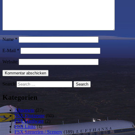
Name
*
E-Mail
*
Website
Search
Kategorien
Allgemein
(27)
FSX Flugzeuge
(60)
FSX Hardware
(2)
FSX Links
(4)
FSX Szenerien / Scenery
(189)