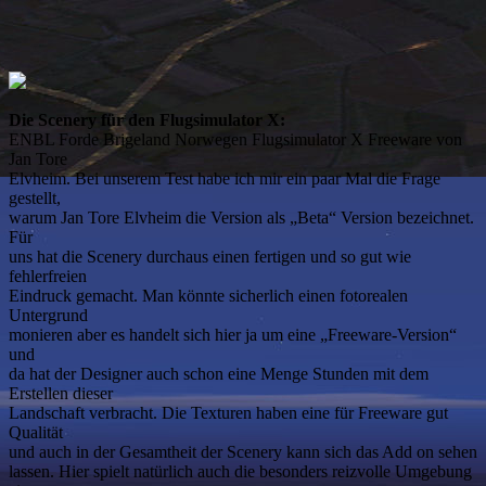
Die Scenery für den Flugsimulator X:
ENBL Forde Brigeland Norwegen Flugsimulator X Freeware von
Jan Tore
Elvheim. Bei unserem Test habe ich mir ein paar Mal die Frage
gestellt,
warum Jan Tore Elvheim die Version als „Beta“ Version bezeichnet.
Für
uns hat die Scenery durchaus einen fertigen und so gut wie
fehlerfreien
Eindruck gemacht. Man könnte sicherlich einen fotorealen
Untergrund
monieren aber es handelt sich hier ja um eine „Freeware-Version“
und
da hat der Designer auch schon eine Menge Stunden mit dem
Erstellen dieser
Landschaft verbracht. Die Texturen haben eine für Freeware gut
Qualität
und auch in der Gesamtheit der Scenery kann sich das Add on sehen
lassen. Hier spielt natürlich auch die besonders reizvolle Umgebung