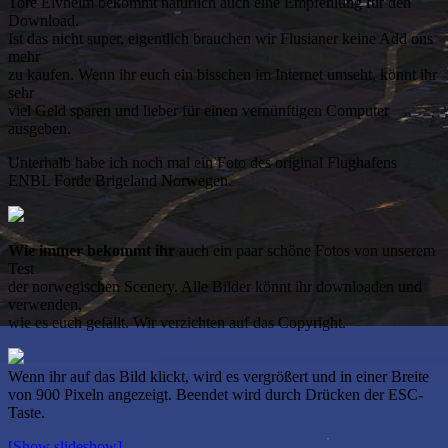
Tore Elvheim bekommt natürlich auch eine Empfehlung für den
Download.
Ist das nicht super, eigentlich brauchen wir Flusianer keine Add ons
mehr
zu kaufen. Wenn ihr euch ein bisschen im Internet umseht, könnt ihr
sehr
viel Geld sparen und lieber für einen vernünftigen Computer
ausgeben.
Unterhalb habe ich noch mal ein Foto des original Flughafens
ENBL Forde Brigeland Norwegen.
Wie immer bekommt ihr
auch ein paar schöne Fotos von unserem
Test
der norwegischen Scenery. Alle Bilder könnt ihr downloaden und
verwenden,
wie es euch gefällt. Wir verzichten auf das Copyright.
Wenn ihr auf das Bild klickt, wird es vergrößert und in einer Breite
von 900 Pixeln angezeigt. Beendet wird durch Drücken der ESC-
Taste.
[Show slideshow]