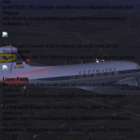
eine
große Rolle. Die Gebäude und alles was so dazugehört sehen dem
Original
sehr ähnlich, so das sicherlich ein guter Wiedererkennungswert
vorhanden ist.
Bei diesem Freeware Add on braucht ihr auch nicht auf die
Nachttexturen
zu verzichten, Jan Tore Elvheim hat in diesem Fall an alles gedacht.
Unser Fazit:
Ihr bekommt ein Add on das auch auf schwachen Rechnern gut
laufen sollte.
Unsere FSX-Installation ist jedenfalls in keiner Weise gefordert
worden.
Richtig grobe Fehler, die den Ablauf stören, haben wir nicht
entdecken
können. Den Download kann ich allen Skandinavien Liebhabern
nur wärmstens
empfehlen, allein schon wegen der tollen Umgebung. Die Scenery
von Jan