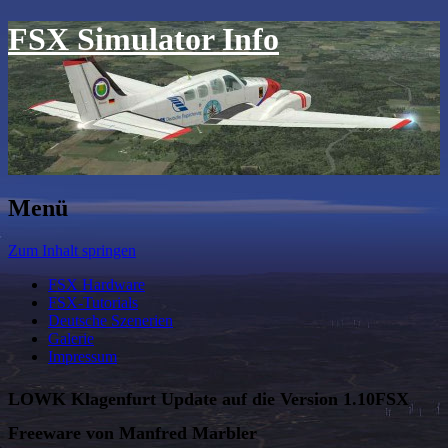
FSX Simulator Info
Menü
Zum Inhalt springen
FSX Hardware
FSX-Tutorials
Deutsche Szenerien
Galerie
Impressum
LOWK Klagenfurt Update auf die Version 1.10FSX
Freeware von Manfred Marbler