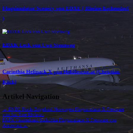
Flugsimulator Scenery von EDXE ( Rheine Eschendorf
)
EDXK Leck von Uwe Steenweg
Carinthia Helipack X von HeliRescue.at (Christian
Köck)
Artikel Navigation
←
ENBL Forde Brigeland Norwegen Flugsimulator X Freeware
von Jan Tore Elvheim
FAFK Fisantekraal Südafrika Flugsimulator X Freeware von
Aeroworx
→