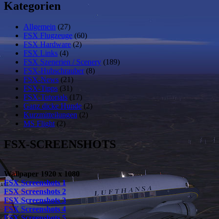
Kategorien
Allgemein
(27)
FSX Flugzeuge
(60)
FSX Hardware
(2)
FSX Links
(4)
FSX Szenerien / Scenery
(189)
FSX-Hubschrauber
(8)
FSX-News
(21)
FSX-Tipps
(31)
FSX-Tutorials
(17)
Ganz dicke Hunde
(2)
Kurzmitteilungen
(2)
MS Flight
(2)
FSX-SCREENSHOTS
Wallpaper 1920 x 1080
FSX Screenshots 1
FSX Screenshots 2
FSX Screenshots 3
FSX Screenshots 4
FSX Screenshots 5