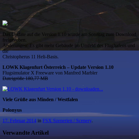
Das Update auf die Version 1.10 wurde am Sonntag zum Download
freigegeben.
Änderungen: Es gibt mehr Gebäude im Umfeld des Flughafens und
die
Christopherus 11 Heli-Basis.
LOWK Klagenfurt Österreich – Update Version 1.10
Flugsimulator X Freeware von Manfred Marbler
Dateigröße 180,77 MB
Viele Grüße aus Minden / Westfalen
Polonyus
17. Februar 2014
in
FSX Szenerien / Scenery
.
Verwandte Artikel