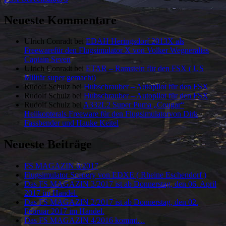
Neueste Kommentare
Ulrich Conradt
bei
EDAH Heringsdorf 2013X als
Freewarefür den Flugsimulator X von Volker Wegneralias
Captain Seven
Ulrich Conradt
bei
ETAR – Ramstein für den FSX ( US
Militär super gemacht)
Rudolf Schulz
bei
Hubschrauber – Autopilot für den FSX
Rudolf Schulz
bei
Hubschrauber – Autopilot für den FSX
Rudolf Schulz
bei
A332L2 Super Puma „Cougar“
Helikopterals Freeware für den Flugsimulatorvon Dirk
Fassbender und Hauke Keitel
Neueste Beiträge
FS MAGAZIN 6/2017
Flugsimulator Scenery von EDXE ( Rheine Eschendorf )
Das FS MAGAZIN 3/2017 ist ab Donnerstag, den 06. April
2017 im Handel.
Das FS MAGAZIN 2/2017 ist ab Donnerstag, den 02.
Februar 2017 im Handel.
Das FS MAGAZIN 4/2016 kommt…