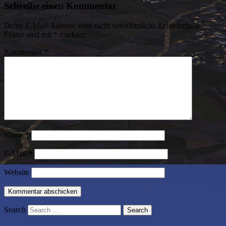
Schreibe einen Kommentar
Deine E-Mail-Adresse wird nicht veröffentlicht.
Erforderliche
Felder sind mit
*
markiert
Kommentar
*
Name
*
E-Mail
*
Website
Search