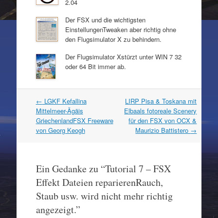
2.04
Der FSX und die wichtigsten
EinstellungenTweaken aber richtig ohne
den Flugsimulator X zu behindern.
Der Flugsimulator Xstürzt unter WIN 7 32
oder 64 Bit immer ab.
Artikel
←
LGKF Kefallina
LIRP Pisa & Toskana mit
Navigation
Mittelmeer-Ägäis
Elbaals fotoreale Scenery
GriechenlandFSX Freeware
für den FSX von OCX &
von Georg Keogh
Maurizio Battistero
→
Ein Gedanke zu “
Tutorial 7 – FSX
Effekt Dateien reparierenRauch,
Staub usw. wird nicht mehr richtig
angezeigt.
”