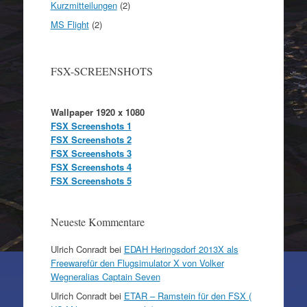
Kurzmitteilungen
(2)
MS Flight
(2)
FSX-SCREENSHOTS
Wallpaper 1920 x 1080
FSX Screenshots 1
FSX Screenshots 2
FSX Screenshots 3
FSX Screenshots 4
FSX Screenshots 5
Neueste Kommentare
Ulrich Conradt
bei
EDAH Heringsdorf 2013X als
Freewarefür den Flugsimulator X von Volker
Wegneralias Captain Seven
Ulrich Conradt
bei
ETAR – Ramstein für den FSX (