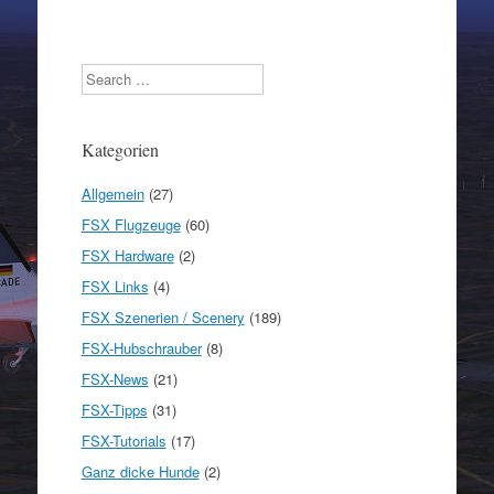
Search
Kategorien
Allgemein
(27)
FSX Flugzeuge
(60)
FSX Hardware
(2)
FSX Links
(4)
FSX Szenerien / Scenery
(189)
FSX-Hubschrauber
(8)
FSX-News
(21)
FSX-Tipps
(31)
FSX-Tutorials
(17)
Ganz dicke Hunde
(2)