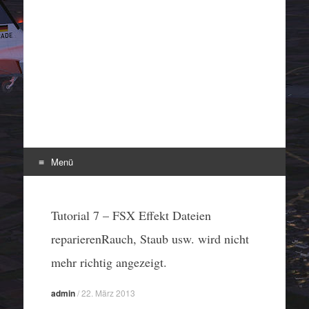
Menü
Zum
Inhalt
Tutorial 7 – FSX Effekt Dateien
springen
reparierenRauch, Staub usw. wird nicht
mehr richtig angezeigt.
admin
/
22. März 2013