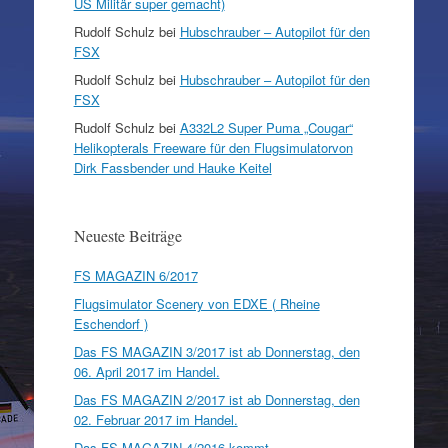
US Militär super gemacht)
Rudolf Schulz
bei
Hubschrauber – Autopilot für den
FSX
Rudolf Schulz
bei
Hubschrauber – Autopilot für den
FSX
Rudolf Schulz
bei
A332L2 Super Puma „Cougar“
Helikopterals Freeware für den Flugsimulatorvon
Dirk Fassbender und Hauke Keitel
Neueste Beiträge
FS MAGAZIN 6/2017
Flugsimulator Scenery von EDXE ( Rheine
Eschendorf )
Das FS MAGAZIN 3/2017 ist ab Donnerstag, den
06. April 2017 im Handel.
Das FS MAGAZIN 2/2017 ist ab Donnerstag, den
02. Februar 2017 im Handel.
Das FS MAGAZIN 4/2016 kommt…