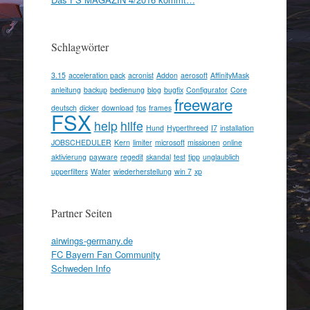
Schlagwörter
3.15
acceleration pack
acronist
Addon
aerosoft
AffinityMask
anleitung
backup
bedienung
blog
bugfix
Configurator
Core
freeware
deutsch
dicker
download
fps
frames
FSX
help
hilfe
Hund
Hyperthreed
I7
installation
JOBSCHEDULER
Kern
limiter
microsoft
missionen
online
aktivierung
payware
regedit
skandal
test
tipp
unglaublich
upperfilters
Water
wiederherstellung
win 7
xp
Partner Seiten
airwings-germany.de
FC Bayern Fan Community
Schweden Info