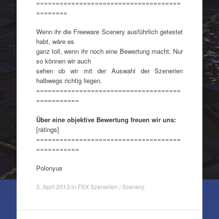
=====================================
========
Wenn ihr die Freeware Scenery ausführlich getestet
habt, wäre es
ganz toll, wenn ihr noch eine Bewertung macht. Nur
so können wir auch
sehen ob wir mit der Auswahl der Szenerien
halbwegs richtig liegen.
=====================================
===========
Über eine objektive Bewertung freuen wir uns:
[ratings]
=====================================
===========
Polonyus
3. April 2013
in
FSX Szenerien / Scenery
.