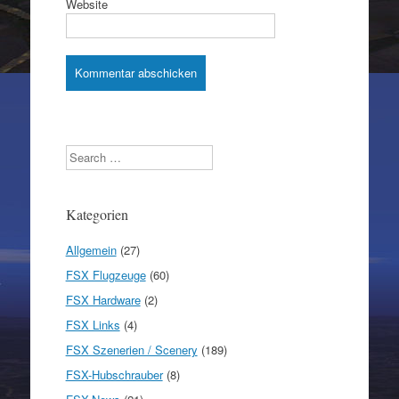
Website
Search
Kategorien
Allgemein
(27)
FSX Flugzeuge
(60)
FSX Hardware
(2)
FSX Links
(4)
FSX Szenerien / Scenery
(189)
FSX-Hubschrauber
(8)