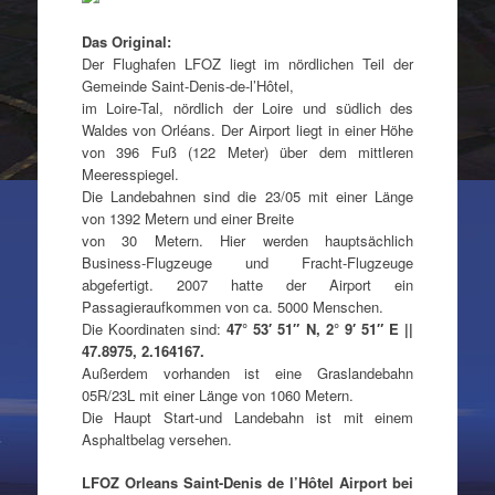
Das Original:
Der Flughafen LFOZ liegt im nördlichen Teil der
Gemeinde Saint-Denis-de-l’Hôtel,
im Loire-Tal, nördlich der Loire und südlich des
Waldes von Orléans. Der Airport liegt in einer Höhe
von 396 Fuß (122 Meter) über dem mittleren
Meeresspiegel.
Die Landebahnen sind die 23/05 mit einer Länge
von 1392 Metern und einer Breite
von 30 Metern. Hier werden hauptsächlich
Business-Flugzeuge und Fracht-Flugzeuge
abgefertigt. 2007 hatte der Airport ein
Passagieraufkommen von ca. 5000 Menschen.
Die Koordinaten sind:
47° 53′ 51″ N, 2° 9′ 51″ E ||
47.8975, 2.164167.
Außerdem vorhanden ist eine Graslandebahn
05R/23L mit einer Länge von 1060 Metern.
Die Haupt Start-und Landebahn ist mit einem
Asphaltbelag versehen.
LFOZ Orleans Saint-Denis de l’Hôtel Airport bei