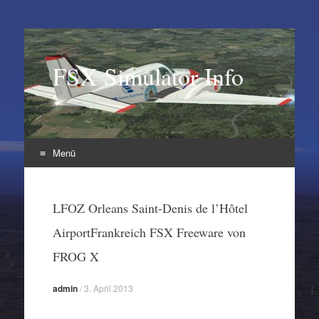
FSX Simulator Info
Menü
Zum
Inhalt
LFOZ Orleans Saint-Denis de l’Hôtel
springen
AirportFrankreich FSX Freeware von
FROG X
admin
/
3. April 2013