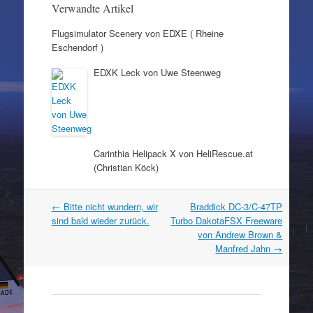
Verwandte Artikel
Flugsimulator Scenery von EDXE ( Rheine
Eschendorf )
EDXK Leck von Uwe Steenweg
Carinthia Helipack X von HeliRescue.at
(Christian Köck)
Artikel
←
Bitte nicht wundern, wir
Braddick DC-3/C-47TP
Navigation
sind bald wieder zurück.
Turbo DakotaFSX Freeware
von Andrew Brown &
Manfred Jahn
→