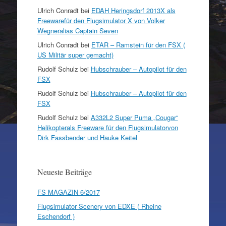
Ulrich Conradt
bei
EDAH Heringsdorf 2013X als
Freewarefür den Flugsimulator X von Volker
Wegneralias Captain Seven
Ulrich Conradt
bei
ETAR – Ramstein für den FSX (
US Militär super gemacht)
Rudolf Schulz
bei
Hubschrauber – Autopilot für den
FSX
Rudolf Schulz
bei
Hubschrauber – Autopilot für den
FSX
Rudolf Schulz
bei
A332L2 Super Puma „Cougar“
Helikopterals Freeware für den Flugsimulatorvon
Dirk Fassbender und Hauke Keitel
Neueste Beiträge
FS MAGAZIN 6/2017
Flugsimulator Scenery von EDXE ( Rheine
Eschendorf )