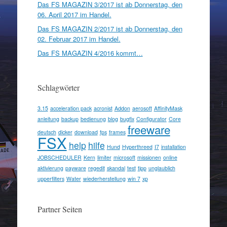
Das FS MAGAZIN 3/2017 ist ab Donnerstag, den
06. April 2017 im Handel.
Das FS MAGAZIN 2/2017 ist ab Donnerstag, den
02. Februar 2017 im Handel.
Das FS MAGAZIN 4/2016 kommt…
Schlagwörter
3.15
acceleration pack
acronist
Addon
aerosoft
AffinityMask
anleitung
backup
bedienung
blog
bugfix
Configurator
Core
freeware
deutsch
dicker
download
fps
frames
FSX
help
hilfe
Hund
Hyperthreed
I7
installation
JOBSCHEDULER
Kern
limiter
microsoft
missionen
online
aktivierung
payware
regedit
skandal
test
tipp
unglaublich
upperfilters
Water
wiederherstellung
win 7
xp
Partner Seiten