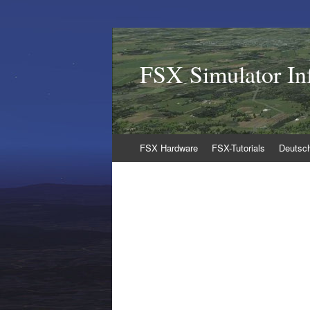
FSX Simulator In
Zum
FSX Hardware
FSX-Tutorials
Deutsc
Inhalt
springen