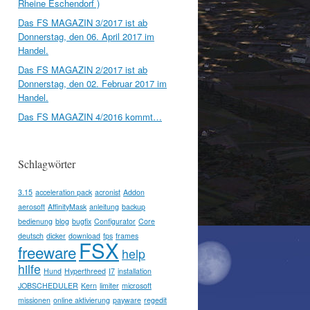
Rheine Eschendorf )
Das FS MAGAZIN 3/2017 ist ab
Donnerstag, den 06. April 2017 im
Handel.
Das FS MAGAZIN 2/2017 ist ab
Donnerstag, den 02. Februar 2017 im
Handel.
Das FS MAGAZIN 4/2016 kommt…
Schlagwörter
3.15
acceleration pack
acronist
Addon
aerosoft
AffinityMask
anleitung
backup
bedienung
blog
bugfix
Configurator
Core
deutsch
dicker
download
fps
frames
FSX
freeware
help
hilfe
Hund
Hyperthreed
I7
installation
JOBSCHEDULER
Kern
limiter
microsoft
missionen
online aktivierung
payware
regedit