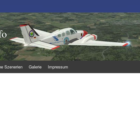
fo
he Szenerien
Galerie
Impressum