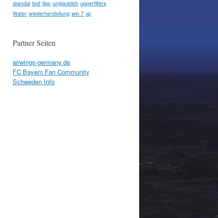
skandal
test
tipp
unglaublich
upperfilters
Water
wiederherstellung
win 7
xp
Partner Seiten
airwings-germany.de
FC Bayern Fan Community
Schweden Info