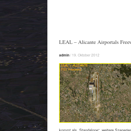
LEAL – Alicante Airportals Free
admin
/
19. Oktober 2012
kommt als „Standalone“, weitere Szenerien