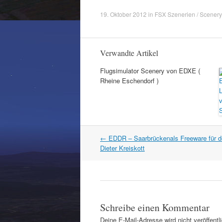
19. Oktober 2012
in
FSX Szenerien / Scenery
Verwandte Artikel
Flugsimulator Scenery von EDXE (
Rheine Eschendorf )
Artikel
←
EDDR – Saarbrückenals Freeware für 
Navigation
Dieter Kreiskott
Schreibe einen Kommentar
Deine E-Mail-Adresse wird nicht veröffentli