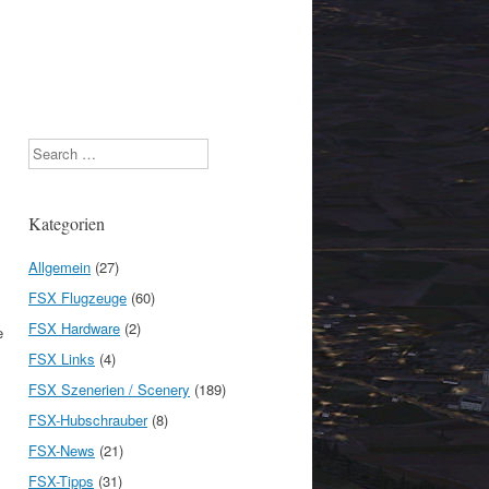
Search
Kategorien
Allgemein
(27)
FSX Flugzeuge
(60)
FSX Hardware
(2)
e
FSX Links
(4)
FSX Szenerien / Scenery
(189)
FSX-Hubschrauber
(8)
FSX-News
(21)
FSX-Tipps
(31)