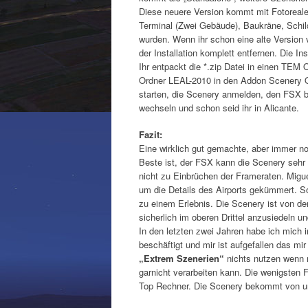
Diese neuere Version kommt mit Fotoreal
Terminal (Zwei Gebäude), Baukräne, Schild
wurden. Wenn ihr schon eine alte Version 
der Installation komplett entfernen. Die Inst
Ihr entpackt die *.zip Datei in einen TEM O
Ordner LEAL-2010 in den Addon Scenery 
starten, die Scenery anmelden, den FSX 
wechseln und schon seid ihr in Alicante.
Fazit:
Eine wirklich gut gemachte, aber immer 
Beste ist, der FSX kann die Scenery sehr
nicht zu Einbrüchen der Frameraten. Migue
um die Details des Airports gekümmert. 
zu einem Erlebnis. Die Scenery ist von der
sicherlich im oberen Drittel anzusiedeln un
In den letzten zwei Jahren habe ich mich 
beschäftigt und mir ist aufgefallen das mi
„Extrem Szenerien“
nichts nutzen wenn
garnicht verarbeiten kann. Die wenigsten 
Top Rechner. Die Scenery bekommt von un