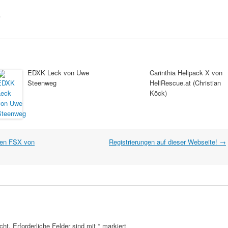
.
EDXK Leck von Uwe
Carinthia Helipack X von
Steenweg
HeliRescue.at (Christian
Köck)
den FSX von
Registrierungen auf dieser Webseite!
→
cht.
Erforderliche Felder sind mit
*
markiert