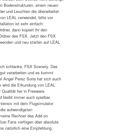
en Bodenstrukturen, einem neuen
er und Leuchten die überarbeitet
von LEAL verwendet, bitte vor
allation ist sehr einfach:
rdner, dann kopiert ihr den
Ordner des FSX. Jetzt den FSX
beenden und neu starten auf LEAL
noch schlanke, FSX Scenery. Das
 gut verarbeiten und es kommt
l Angel Perez Soria hat sich auch
So wird die Erkundung von LEAL
 Qualität her in Freeware
d bleibt immer auch spielbar.
intensiv mit dem Flugsimulator
r die aufwendigsten
 meine Rechner das Add on
Flusi Fans verfügen über absolute
s natürlich eine Empfehlung.