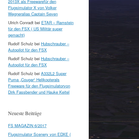
2013X als Freewarefür den
Flugsimulator X von Volker
Wegneralias Captain Seven
Ulrich Conradt
bei
ETAR – Ramstein
für den FSX ( US Militär super
gemacht)
Rudolf Schulz
bei
Hubschrauber –
Autopilot für den FSX
Rudolf Schulz
bei
Hubschrauber –
Autopilot für den FSX
Rudolf Schulz
bei
A332L2 Super
Puma „Cougar“ Helikopterals
Freeware für den Flugsimulatorvon
Dirk Fassbender und Hauke Keitel
Neueste Beiträge
FS MAGAZIN 6/2017
Flugsimulator Scenery von EDXE (