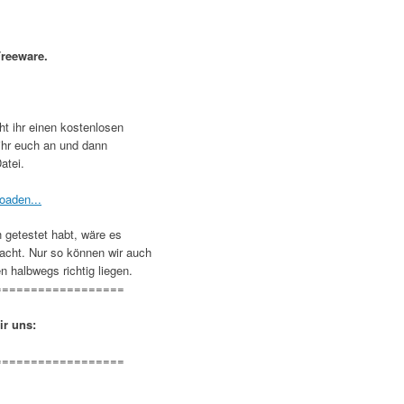
reeware.
ht ihr einen kostenlosen
 ihr euch an und dann
atei.
 getestet habt, wäre es
acht. Nur so können wir auch
n halbwegs richtig liegen.
==================
ir uns:
==================