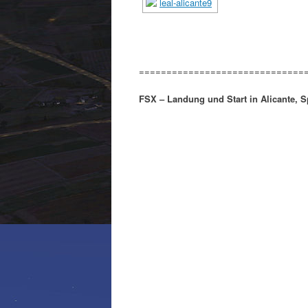
==============================
FSX – Landung und Start in Alicante, S