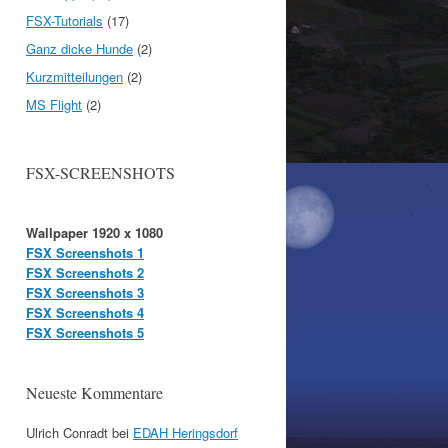
FSX-Tutorials
(17)
Ganz dicke Hunde
(2)
Kurzmitteilungen
(2)
MS Flight
(2)
FSX-SCREENSHOTS
Wallpaper 1920 x 1080
FSX Screenshots 1
FSX Screenshots 2
FSX Screenshots 3
FSX Screenshots 4
FSX Screenshots 5
Neueste Kommentare
Ulrich Conradt
bei
EDAH Heringsdorf