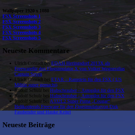
Wallpaper 1920 x 1080
FSX Screenshots 1
FSX Screenshots 2
FSX Screenshots 3
FSX Screenshots 4
FSX Screenshots 5
Neueste Kommentare
Ulrich Conradt
bei
EDAH Heringsdorf 2013X als
Freewarefür den Flugsimulator X von Volker Wegneralias
Captain Seven
Ulrich Conradt
bei
ETAR – Ramstein für den FSX ( US
Militär super gemacht)
Rudolf Schulz
bei
Hubschrauber – Autopilot für den FSX
Rudolf Schulz
bei
Hubschrauber – Autopilot für den FSX
Rudolf Schulz
bei
A332L2 Super Puma „Cougar“
Helikopterals Freeware für den Flugsimulatorvon Dirk
Fassbender und Hauke Keitel
Neueste Beiträge