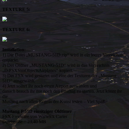
TEXTURE 5:
TEXTURE 6:
Installation:
1) Die Datei „MUSTANG-51D.zip“ wird in ein leeres Verzeichnis
entpackt.
2) Der Ordner „MUSTANG-51D“ wird in das Verzeichnis
„D:FSXSimObjectsAirplanes“ kopiert.
3) Der FSX wird gestartet und eine der Texturen der „Mustang
51D“ ausgewählt.
4) Jetzt solltet ihr noch einen Airport auswählen und
danach brauch ihr nur noch den Freiflug zu starten. Jetzt könnt ihr
die
Mustang nach allen Regeln der Kunst testen – Viel Spaß.
Mustang P 51D einsitziger Oldtimer
FSX Freeware von Warwick Carter
Dateigröße = 23,40 MB