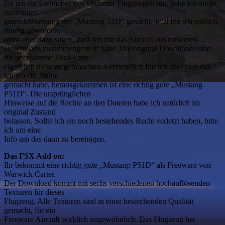
Da ich ein Liebhaber von Oldtimer Flugzeugen bin, habe ich lange
nach einer
guten Umsetzung der „Mustang 51D“ gesucht. Jetzt bin ich endlich
fündig geworden,
muss aber dazu sagen, dass ich mir das Aircraft aus mehreren
Downloads zusammengestellt habe. Die original Downloads sind
für unerfahrene Flusi-Fans
eigentlich nicht zu gebrauchen. Letztendlich bin ich aber froh das
ich mir die Mühe
gemacht habe, herausgekommen ist eine richtig gute „Mustang
P51D“. Die ursprünglichen
Hinweise auf die Rechte an den Dateien habe ich natürlich im
original Zustand
belassen. Sollte ich ein noch bestehendes Recht verletzt haben, bitte
ich um eine
Info um das dann zu bereinigen.
Das FSX Add on:
Ihr bekommt eine richtig gute „Mustang P51D“ als Freeware von
Warwick Carter.
Der Download kommt mit sechs verschiedenen hochauflösenden
Texturen für dieses
Flugzeug. Alle Texturen sind in einer bestechenden Qualität
gemacht, für ein
Freeware Aircraft wirklich ungewöhnlich. Das Flugzeug hat