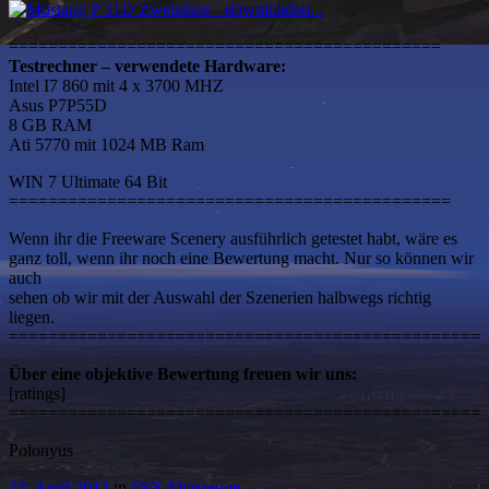
============================================
Testrechner – verwendete Hardware:
Intel I7 860 mit 4 x 3700 MHZ
Asus P7P55D
8 GB RAM
Ati 5770 mit 1024 MB Ram
WIN 7 Ultimate 64 Bit
=============================================
Wenn ihr die Freeware Scenery ausführlich getestet habt, wäre es
ganz toll, wenn ihr noch eine Bewertung macht. Nur so können wir
auch
sehen ob wir mit der Auswahl der Szenerien halbwegs richtig
liegen.
================================================
Über eine objektive Bewertung freuen wir uns:
[ratings]
================================================
Polonyus
22. April 2013
in
FSX Flugzeuge
.