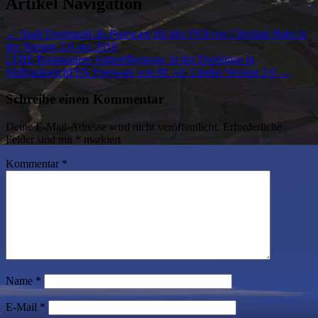
Artikel Navigation
←
Stadt Dortmund als Freeware für den FSXvon Christian Bahr in
der Version 3.0 aus 2010
LFBE Roumaniere AirportBergerac in der Dordogne in
SüdfrankreichFSX Freeware von M. vd. Linden Version 2.0
→
Schreibe einen Kommentar
Deine E-Mail-Adresse wird nicht veröffentlicht.
Erforderliche
Felder sind mit
*
markiert
Kommentar
*
Name
*
E-Mail
*