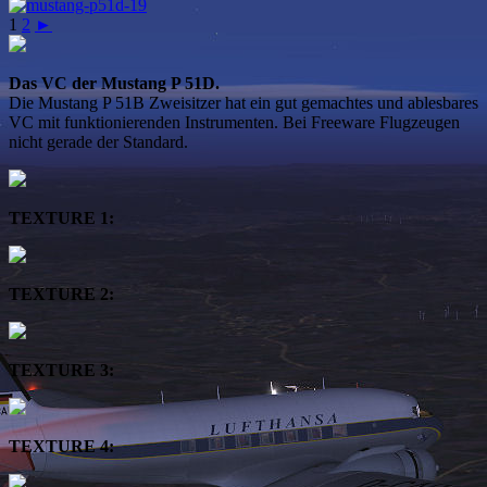
1
2
►
Das VC der Mustang P 51D.
Die Mustang P 51B Zweisitzer hat ein gut gemachtes und ablesbares
VC mit funktionierenden Instrumenten. Bei Freeware Flugzeugen
nicht gerade der Standard.
TEXTURE 1:
TEXTURE 2:
TEXTURE 3:
TEXTURE 4: