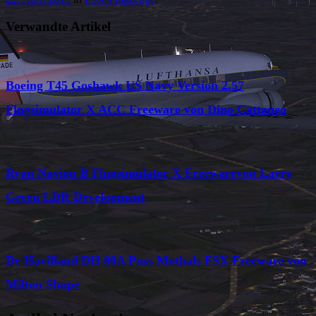
Verwandte Artikel
Boeing T45 Goshawk US Navy Version 2.57
Flugsimulator X ACC Freeware von Dino Cattaneo
Ryan Navion B Flugsimulator X Freewarevon Larry
Green LDR Development
De Havilland DH 80A Puss Mothals FSX Freeware von
Milton Shupe