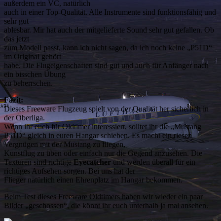
außerdem ein VC, natürlich
auch in einer Top-Qualität. Alle Instrumente sind funktionsfähig und
sehr gut
ablesbar. Mir hat auch der mitgelieferte Sound sehr gut gefallen. Ob
das jetzt
zum Modell passt, kann ich nicht sagen, da ich noch keine „P51D“
im Original gehört
habe. Die Flugeigenschaften sind gut und auch für Anfänger nach
ein bisschen Übung
zu beherrschen.
Fazit:
Dieses Freeware Flugzeug spielt von der Qualität her sicherlich in
der Oberliga.
Wenn ihr euch für Oldtimer interessiert, solltet ihr die „Mustang
P51D“ gleich in euren Hangar schieben. Es macht ein riesen
Vergnügen mit der Mustang zu fliegen,
Kunstflug zu üben oder einfach nur die Gegend anzusehen. Die
Texturen sind richtige
Eyecatcher
und werden überall für ein
richtiges Aufsehen sorgen. Bei uns hat der
Flieger natürlich einen Ehrenplatz im Hangar bekommen.
Beim Test dieses Freeware Oldtimers haben wir wieder ein paar
Bilder „geschossen“, die könnt ihr euch unterhalb ja mal ansehen.