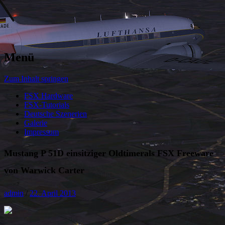
Menü
Zum Inhalt springen
FSX Hardware
FSX-Tutorials
Deutsche Szenerien
Galerie
Impressum
Mustang P 51D einsitziger Oldtimerals FSX Freeware
von Warwick Carter
admin
/
22. April 2013