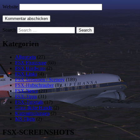
Website
Search
Kategorien
Allgemein
(27)
FSX Flugzeuge
(60)
FSX Hardware
(2)
FSX Links
(4)
FSX Szenerien / Scenery
(189)
FSX-Hubschrauber
(8)
FSX-News
(21)
FSX-Tipps
(31)
FSX-Tutorials
(17)
Ganz dicke Hunde
(2)
Kurzmitteilungen
(2)
MS Flight
(2)
FSX-SCREENSHOTS