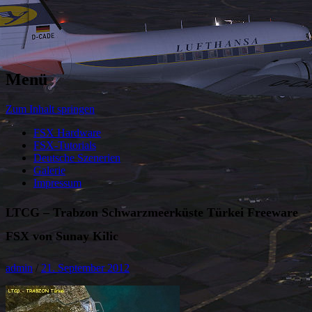
Menü
Zum Inhalt springen
FSX Hardware
FSX-Tutorials
Deutsche Szenerien
Galerie
Impressum
LTCG – Trabzon Schwarzmeerküste Türkei Freeware
FSX von Sunay Kilic
admin
/
21. September 2012