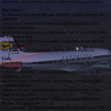
beheimatet, unter anderem Turkish Airlines und Pegasus Airlines.
Die Scenery:
Ihr bekommt hier eine richtig gute Freeware Scenery geboten, die
außerdem
noch in einer landschaftlich sehr reizvollen Gegend liegt. Die
Designer haben sich
große Mühe gegeben uns das mediterane Flair zu vermitteln. Fehler
in der Scenery sind
uns bei diesem Test nicht aufgefallen. Aufgefallen ist uns aber die
große Sorgfalt
und die Liebe zum Detail mit der hier gearbeitet worden ist.
Fazit:
Eine Bereicherung für jede FSX Scenery Sammlung. Ihr bekommt
einen tollen Airport
in einer sehenswerten Landschaft kostenlos angeboten. Auf die
Gefahr hin, das ich
mich wiederhole, diese Scenery kann mit den meisten Payware
Szenerien sehr gut
mithalten. Es wird euch einen riesen Spass machen hier mal die
Gegend zu erkunden.
Den Flugplatz könnt ihr ohne Probleme mit einem Mittelklasse
Rechner mit Quad-Core
CPU benutzen. Mir sind bei hohen FSX Einstellungen keine FPS