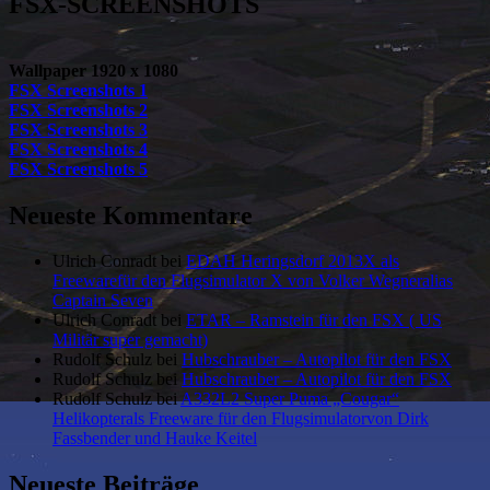
FSX-SCREENSHOTS
Wallpaper 1920 x 1080
FSX Screenshots 1
FSX Screenshots 2
FSX Screenshots 3
FSX Screenshots 4
FSX Screenshots 5
Neueste Kommentare
Ulrich Conradt
bei
EDAH Heringsdorf 2013X als
Freewarefür den Flugsimulator X von Volker Wegneralias
Captain Seven
Ulrich Conradt
bei
ETAR – Ramstein für den FSX ( US
Militär super gemacht)
Rudolf Schulz
bei
Hubschrauber – Autopilot für den FSX
Rudolf Schulz
bei
Hubschrauber – Autopilot für den FSX
Rudolf Schulz
bei
A332L2 Super Puma „Cougar“
Helikopterals Freeware für den Flugsimulatorvon Dirk
Fassbender und Hauke Keitel
Neueste Beiträge