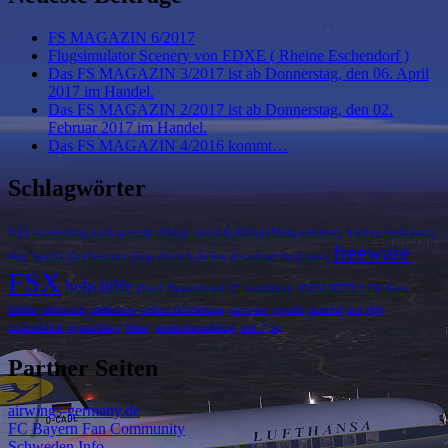
FS MAGAZIN 6/2017
Flugsimulator Scenery von EDXE ( Rheine Eschendorf )
Das FS MAGAZIN 3/2017 ist ab Donnerstag, den 06. April
2017 im Handel.
Das FS MAGAZIN 2/2017 ist ab Donnerstag, den 02.
Februar 2017 im Handel.
Das FS MAGAZIN 4/2016 kommt…
Schlagwörter
3.15
acceleration pack
acronist
Addon
aerosoft
AffinityMask
anleitung
backup
bedienung
freeware
blog
bugfix
Configurator
Core
deutsch
dicker
download
fps
frames
FSX
help
hilfe
Hund
Hyperthreed
I7
installation
JOBSCHEDULER
Kern
limiter
microsoft
missionen
online aktivierung
payware
regedit
skandal
test
tipp
unglaublich
upperfilters
Water
wiederherstellung
win 7
xp
Partner Seiten
airwings-germany.de
FC Bayern Fan Community
Schweden Info