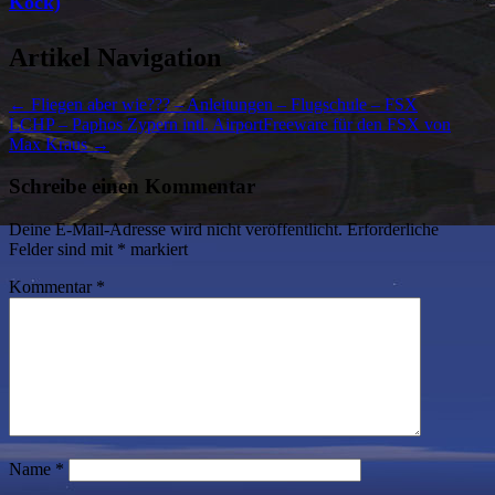
Köck)
Artikel Navigation
←
Fliegen aber wie??? – Anleitungen – Flugschule – FSX
LCHP – Paphos Zypern intl. AirportFreeware für den FSX von
Max Kraus
→
Schreibe einen Kommentar
Deine E-Mail-Adresse wird nicht veröffentlicht.
Erforderliche
Felder sind mit
*
markiert
Kommentar
*
Name
*