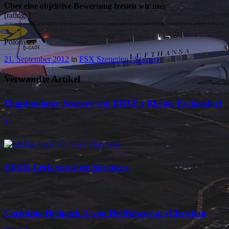
Über eine objektive Bewertung freuen wir uns:
[ratings]
================================================
Polonyus
21. September 2012
in
FSX Szenerien / Scenery
.
Verwandte Artikel
Flugsimulator Scenery von EDXE ( Rheine Eschendorf
)
EDXK Leck von Uwe Steenweg
Carinthia Helipack X von HeliRescue.at (Christian