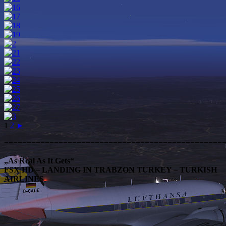
1
2
►
================================================
„As Real As It Gets“
FSX HD – LANDING IN TRABZON TURKEY – TURKISH
AIRLINES