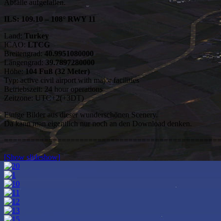
Abfälle aufgefallen.
ILS: 109.10 – 108° RWY 11
Land:
Turkey
ICAO:
LTCG
Breitengrad:
40.9951080000
Längengrad:
39.7897280000
Höhe:
104 Fuß (32 Meter)
Typ: active civil airport with major facilities
Betriebszeit: 24 hour operations
Zeitzone: UTC+2(+3DT)
Einige Bilder aus dieser wunderschönen Scenery.
Da kann man eigentlich nur noch an den Download denken.
================================================
[Show slideshow]