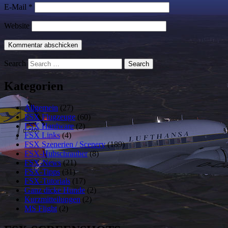
E-Mail
*
Website
Search
Kategorien
Allgemein
(27)
FSX Flugzeuge
(60)
FSX Hardware
(2)
FSX Links
(4)
FSX Szenerien / Scenery
(189)
FSX-Hubschrauber
(8)
FSX-News
(21)
FSX-Tipps
(31)
FSX-Tutorials
(17)
Ganz dicke Hunde
(2)
Kurzmitteilungen
(2)
MS Flight
(2)