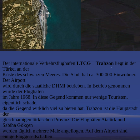
================================================
Der internationale Verkehrsflughafen
LTCG – Trabzon
liegt in der
Türkei an der
Küste des schwarzen Meeres. Die Stadt hat ca. 300 000 Einwohner.
Der Airport
wird durch die staatliche DHMI betrieben. In Betrieb genommen
wurde der Flughafen
im Jahre 1968. In diese Gegend kommen nur wenige Touristen,
eigentlich schade,
da die Gegend wirklich viel zu bieten hat. Trabzon ist die Hauptstadt
der
gleichnamigen türkischen Provinz. Die Flughäfen Atatürk und
Sabiha Gökçen
werden täglich mehrere Male angeflogen. Auf dem Airport sind
einige Fluggesellschaften