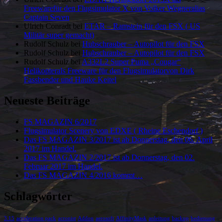
Freewarefür den Flugsimulator X von Volker Wegneralias
Captain Seven
Ulrich Conradt
bei
ETAR – Ramstein für den FSX ( US
Militär super gemacht)
Rudolf Schulz
bei
Hubschrauber – Autopilot für den FSX
Rudolf Schulz
bei
Hubschrauber – Autopilot für den FSX
Rudolf Schulz
bei
A332L2 Super Puma „Cougar“
Helikopterals Freeware für den Flugsimulatorvon Dirk
Fassbender und Hauke Keitel
Neueste Beiträge
FS MAGAZIN 6/2017
Flugsimulator Scenery von EDXE ( Rheine Eschendorf )
Das FS MAGAZIN 3/2017 ist ab Donnerstag, den 06. April
2017 im Handel.
Das FS MAGAZIN 2/2017 ist ab Donnerstag, den 02.
Februar 2017 im Handel.
Das FS MAGAZIN 4/2016 kommt…
Schlagwörter
3.15
acceleration pack
acronist
Addon
aerosoft
AffinityMask
anleitung
backup
bedienung