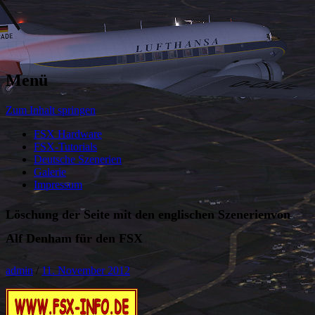
Menü
Zum Inhalt springen
FSX Hardware
FSX-Tutorials
Deutsche Szenerien
Galerie
Impressum
Löschung der Seite mit den englischen Szenerienvon
Alf Denham für den FSX
admin
/
11. November 2012