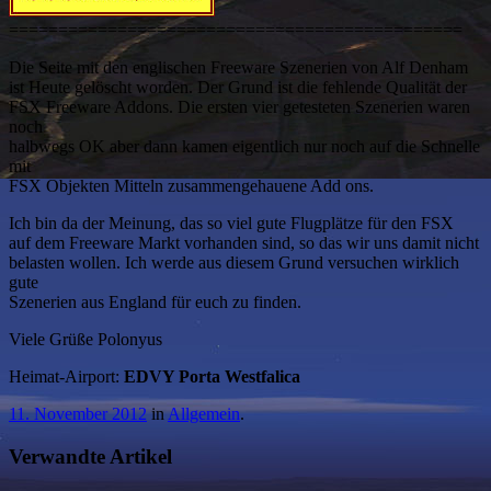
==============================================
Die Seite mit den englischen Freeware Szenerien von Alf Denham
ist Heute gelöscht worden. Der Grund ist die fehlende Qualität der
FSX Freeware Addons. Die ersten vier getesteten Szenerien waren
noch
halbwegs OK aber dann kamen eigentlich nur noch auf die Schnelle
mit
FSX Objekten Mitteln zusammengehauene Add ons.
Ich bin da der Meinung, das so viel gute Flugplätze für den FSX
auf dem Freeware Markt vorhanden sind, so das wir uns damit nicht
belasten wollen. Ich werde aus diesem Grund versuchen wirklich
gute
Szenerien aus England für euch zu finden.
Viele Grüße Polonyus
Heimat-Airport:
EDVY Porta Westfalica
11. November 2012
in
Allgemein
.
Verwandte Artikel