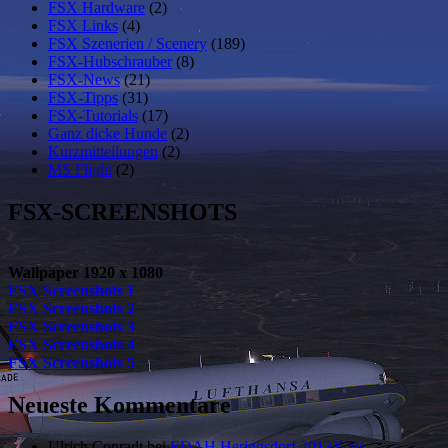
FSX Hardware
(2)
FSX Links
(4)
FSX Szenerien / Scenery
(189)
FSX-Hubschrauber
(8)
FSX-News
(21)
FSX-Tipps
(31)
FSX-Tutorials
(17)
Ganz dicke Hunde
(2)
Kurzmitteilungen
(2)
MS Flight
(2)
FSX-SCREENSHOTS
Wallpaper 1920 x 1080
FSX Screenshots 1
FSX Screenshots 2
FSX Screenshots 3
FSX Screenshots 4
FSX Screenshots 5
Neueste Kommentare
Ulrich Conradt
bei
EDAH Heringsdorf 2013X als