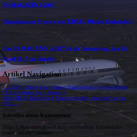
FS MAGAZIN 6/2017
Flugsimulator Scenery von EDXE ( Rheine Eschendorf
)
Das FS MAGAZIN 3/2017 ist ab Donnerstag, den 06.
April 2017 im Handel.
Artikel Navigation
←
LFSN – Nancy Essey Airport Frankreichals Freeware für den
FSX von Didier Bur – Version II
Basler BT-67 Base Pack V2mit dem Modell „Spectrem“ für den
FSX
→
Schreibe einen Kommentar
Deine E-Mail-Adresse wird nicht veröffentlicht.
Erforderliche
Felder sind mit
*
markiert