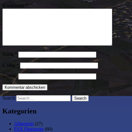
Kommentar
*
Name
*
E-Mail
*
Website
Search
Kategorien
Allgemein
(27)
FSX Flugzeuge
(60)