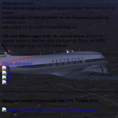
erkennen, wie viel
Mühe sich die Jungs aus Ungarn gegeben haben. Hier wird auch an
kleinen
unbedeutenden Details gearbeitet. Bei der Erkundung kommt da
natürlich auch
sehr schnell ein gewisses Ungarn Feeling auf.
Ein paar Bilder sagen mehr als tausend Worte.
Da ich für
tausend Worte zu faul bin, stelle ich lieber die Bilder ins WEB.
Das Copyright liegt bei LHSimulations.
================================================
[Show slideshow]
================================================
HungaroControl Freeware für den FSX Version (810)