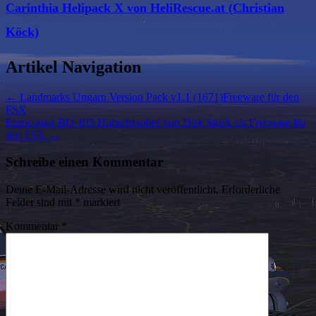
Carinthia Helipack X von HeliRescue.at (Christian
Köck)
Artikel Navigation
←
Landmarks Ungarn Version Pack v1.1 (1671)Freeware für den
FSX
Eurocopter BO-105 Hubschrauber von Dirk Stuck als Freeware für
den FSX
→
Schreibe einen Kommentar
Deine E-Mail-Adresse wird nicht veröffentlicht.
Erforderliche
Felder sind mit
*
markiert
Kommentar
*