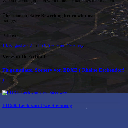
Wer den Beitrag noch bewerten möchte kann das hier machen.
================================================
Über eine objektive Bewertung freuen wir uns:
[ratings]
================================================
Polonyus
10. August 2012
in
FSX Szenerien / Scenery
.
Verwandte Artikel
Flugsimulator Scenery von EDXE ( Rheine Eschendorf
)
EDXK Leck von Uwe Steenweg