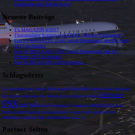
Fassbender und Hauke Keitel
Neueste Beiträge
FS MAGAZIN 6/2017
Flugsimulator Scenery von EDXE ( Rheine Eschendorf )
Das FS MAGAZIN 3/2017 ist ab Donnerstag, den 06. April
2017 im Handel.
Das FS MAGAZIN 2/2017 ist ab Donnerstag, den 02.
Februar 2017 im Handel.
Das FS MAGAZIN 4/2016 kommt…
Schlagwörter
3.15
acceleration pack
acronist
Addon
aerosoft
AffinityMask
anleitung
backup
bedienung
freeware
blog
bugfix
Configurator
Core
deutsch
dicker
download
fps
frames
FSX
help
hilfe
Hund
Hyperthreed
I7
installation
JOBSCHEDULER
Kern
limiter
microsoft
missionen
online aktivierung
payware
regedit
skandal
test
tipp
unglaublich
upperfilters
Water
wiederherstellung
win 7
xp
Partner Seiten