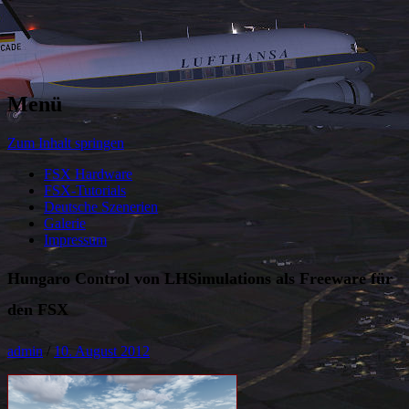
Menü
Zum Inhalt springen
FSX Hardware
FSX-Tutorials
Deutsche Szenerien
Galerie
Impressum
Hungaro Control von LHSimulations als Freeware für
den FSX
admin
/
10. August 2012