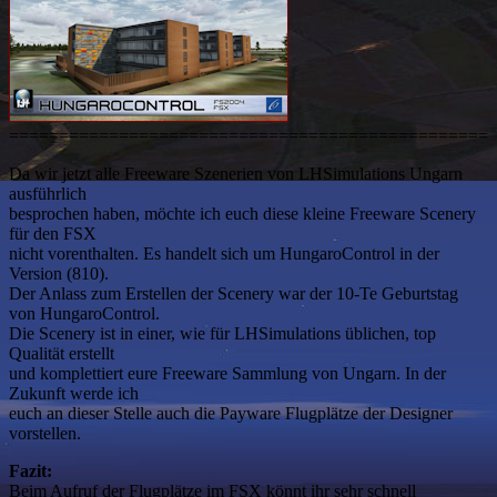
================================================
Da wir jetzt alle Freeware Szenerien von LHSimulations Ungarn
ausführlich
besprochen haben, möchte ich euch diese kleine Freeware Scenery
für den FSX
nicht vorenthalten. Es handelt sich um HungaroControl in der
Version (810).
Der Anlass zum Erstellen der Scenery war der 10-Te Geburtstag
von HungaroControl.
Die Scenery ist in einer, wie für LHSimulations üblichen, top
Qualität erstellt
und komplettiert eure Freeware Sammlung von Ungarn. In der
Zukunft werde ich
euch an dieser Stelle auch die Payware Flugplätze der Designer
vorstellen.
Fazit:
Beim Aufruf der Flugplätze im FSX könnt ihr sehr schnell