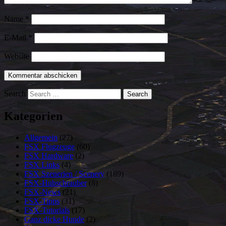
Name
*
E-Mail
*
Website
Search
Kategorien
Allgemein
(27)
FSX Flugzeuge
(60)
FSX Hardware
(2)
FSX Links
(4)
FSX Szenerien / Scenery
(189)
FSX-Hubschrauber
(8)
FSX-News
(21)
FSX-Tipps
(31)
FSX-Tutorials
(17)
Ganz dicke Hunde
(2)