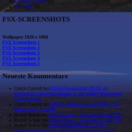
Kurzmitteilungen
(2)
MS Flight
(2)
FSX-SCREENSHOTS
Wallpaper 1920 x 1080
FSX Screenshots 1
FSX Screenshots 2
FSX Screenshots 3
FSX Screenshots 4
FSX Screenshots 5
Neueste Kommentare
Ulrich Conradt
bei
EDAH Heringsdorf 2013X als
Freewarefür den Flugsimulator X von Volker Wegneralias
Captain Seven
Ulrich Conradt
bei
ETAR – Ramstein für den FSX ( US
Militär super gemacht)
Rudolf Schulz
bei
Hubschrauber – Autopilot für den FSX
Rudolf Schulz
bei
Hubschrauber – Autopilot für den FSX
Rudolf Schulz
bei
A332L2 Super Puma „Cougar“
Helikopterals Freeware für den Flugsimulatorvon Dirk