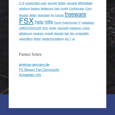
3.15
acceleration pack
acronist
Addon
aerosoft
AffinityMask
anleitung
backup
bedienung
blog
bugfix
Configurator
Core
freeware
deutsch
dicker
download
fps
frames
FSX
help
hilfe
Hund
Hyperthreed
I7
installation
JOBSCHEDULER
Kern
limiter
microsoft
missionen
online
aktivierung
payware
regedit
skandal
test
tipp
unglaublich
upperfilters
Water
wiederherstellung
win 7
xp
Partner Seiten
airwings-germany.de
FC Bayern Fan Community
Schweden Info