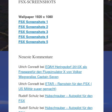
FSX-SCREENSHOTS
Wallpaper 1920 x 1080
FSX Screenshots 1
FSX Screenshots 2
FSX Screenshots 3
FSX Screenshots 4
FSX Screenshots 5
Neueste Kommentare
Ulrich Conradt
bei
EDAH Heringsdorf 2013X als
Freewarefür den Flugsimulator X von Volker
Wegneralias Captain Seven
Ulrich Conradt
bei
ETAR – Ramstein für den FSX (
US Militär super gemacht)
Rudolf Schulz
bei
Hubschrauber – Autopilot für den
FSX
Rudolf Schulz
bei
Hubschrauber – Autopilot für den