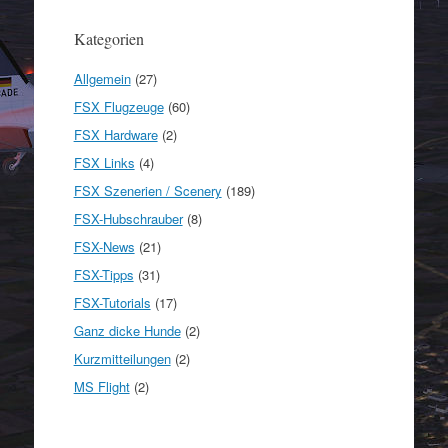
Kategorien
Allgemein
(27)
FSX Flugzeuge
(60)
FSX Hardware
(2)
FSX Links
(4)
FSX Szenerien / Scenery
(189)
FSX-Hubschrauber
(8)
FSX-News
(21)
FSX-Tipps
(31)
FSX-Tutorials
(17)
Ganz dicke Hunde
(2)
Kurzmitteilungen
(2)
MS Flight
(2)