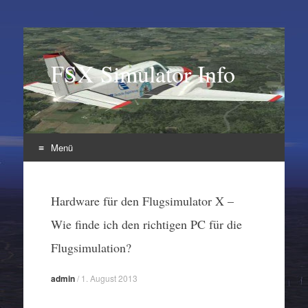
FSX Simulator Info
Menü
Zum
Inhalt
Hardware für den Flugsimulator X –
springen
Wie finde ich den richtigen PC für die
Flugsimulation?
admin
/
1. August 2013