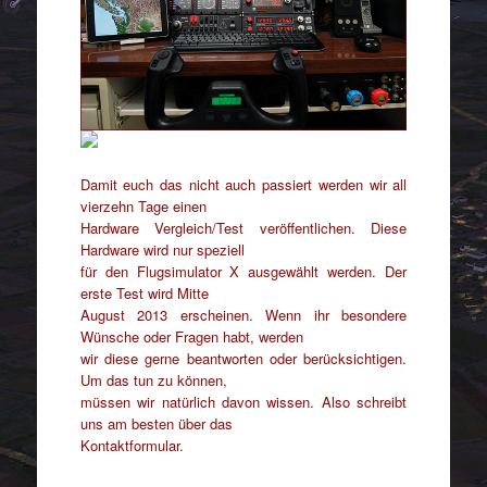
Damit euch das nicht auch passiert werden wir all
vierzehn Tage einen
Hardware Vergleich/Test veröffentlichen. Diese
Hardware wird nur speziell
für den Flugsimulator X ausgewählt werden. Der
erste Test wird Mitte
August 2013 erscheinen. Wenn ihr besondere
Wünsche oder Fragen habt, werden
wir diese gerne beantworten oder berücksichtigen.
Um das tun zu können,
müssen wir natürlich davon wissen. Also schreibt
uns am besten über das
Kontaktformular.