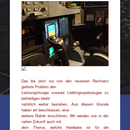
Das bis jetzt nur von den neuesten Rechnern
gelöste Problem den
Leistungshunger unseres Lieblingsspielzeuges zu
befriedigen bleibt
natürlich weiter bestehen. Aus diesem Grunde
haben wir beschlossen, eine
weitere Rubrik einzuführen. Wir werden uns in der
nahen Zukunft auch mit
dem Thema, welche Hardware ist für die