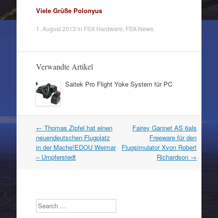
Viele Grüße Polonyus
1. August 2013
in
FSX Hardware
,
FSX-News
.
Verwandte Artikel
Saitek Pro Flight Yoke System für PC
Artikel
←
Thomas Zipfel hat einen
Fairey Gannet AS 6als
Navigation
neuendeutschen Flugplatz
Freeware für den
in der Mache!EDOU Weimar
Flugsimulator Xvon Robert
– Umpferstedt
Richardson
→
Search