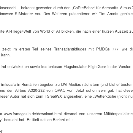
 Rosendahl – bekannt geworden durch den „CoRteEditor“ für Aerosofts Airbus 
tionware SIMstarter vor. Des Weiteren präsentieren wir Tim Arnots geniale
ite AI-Flieger-Welt von World of AI blicken, die nach einer kurzen Auszeit z
o zeigt im ersten Teil seines Transatlantikfluges mit PMDGs 777, wie di
n kann.
rei entwickelten sowie kostenlosen Flugsimulator FlightGear in der Version
h Timisoara in Rumänien begeben zu DAI Medias nächstem (und bisher bestem
t uns den Airbus A320-232 von QPAC vor: Jetzt schon sehr gut, hat diese
Dieser Autor hat sich zum FSrealWX angesehen, eine „Wetterküche (nicht nur
a www.fsmagazin.de/download.html diesmal von unserem Militärspezialiste
 besucht hat. Er titelt seinen Bericht mit:
N“