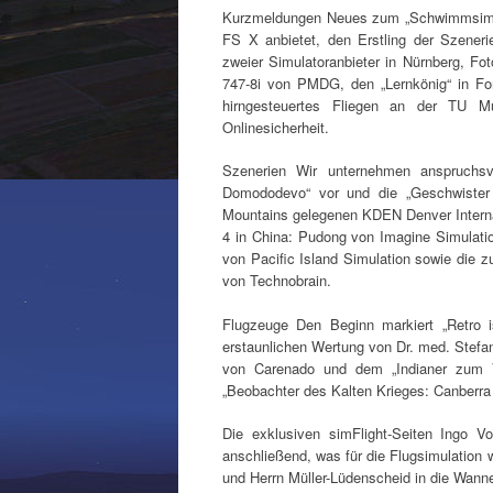
Kurzmeldungen Neues zum „Schwimmsim“ v
FS X anbietet, den Erstling der Szener
zweier Simulatoranbieter in Nürnberg, Fot
747-8i von PMDG, den „Lernkönig“ in Fo
hirngesteuertes Fliegen an der TU 
Onlinesicherheit.
Szenerien Wir unternehmen anspruchsv
Domododevo“ vor und die „Geschwister
Mountains gelegenen KDEN Denver Interna
4 in China: Pudong von Imagine Simulation
von Pacific Island Simulation sowie die 
von Technobrain.
Flugzeuge Den Beginn markiert „Retro i
erstaunlichen Wertung von Dr. med. Stefa
von Carenado und dem „Indianer zum V
„Beobachter des Kalten Krieges: Canberra
Die exklusiven simFlight-Seiten Ingo Vo
anschließend, was für die Flugsimulation wi
und Herrn Müller-Lüdenscheid in die Wan