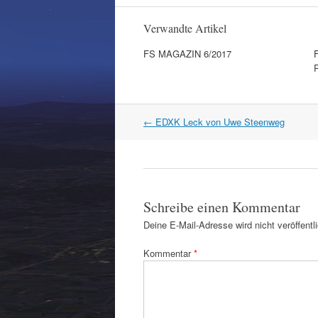
Verwandte Artikel
FS MAGAZIN 6/2017
Artikel
←
EDXK Leck von Uwe Steenweg
Navigation
Schreibe einen Kommentar
Deine E-Mail-Adresse wird nicht veröffentli
Kommentar
*