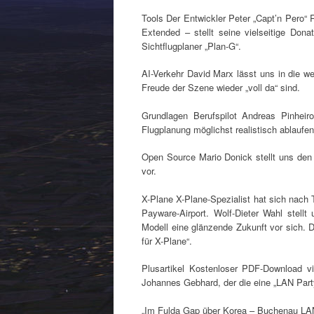
Tools Der Entwickler Peter „Capt’n Pero“
Extended – stellt seine vielseitige Dona
Sichtflugplaner „Plan-G“.
AI-Verkehr David Marx lässt uns in die we
Freude der Szene wieder „voll da“ sind.
Grundlagen Berufspilot Andreas Pinheir
Flugplanung möglichst realistisch ablaufe
Open Source Mario Donick stellt uns den f
vor.
X-Plane X-Plane-Spezialist hat sich nac
Payware-Airport. Wolf-Dieter Wahl stell
Modell eine glänzende Zukunft vor sich. 
für X-Plane“.
Plusartikel Kostenloser PDF-Download vi
Johannes Gebhard, der die eine „LAN Party“
„Im Fulda Gap über Korea – Buchenau LA