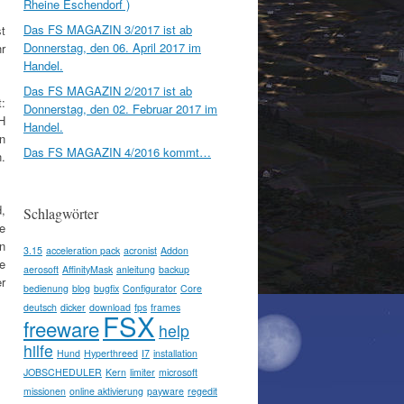
Rheine Eschendorf )
Das FS MAGAZIN 3/2017 ist ab
t
Donnerstag, den 06. April 2017 im
r
Handel.
Das FS MAGAZIN 2/2017 ist ab
:
Donnerstag, den 02. Februar 2017 im
H
Handel.
n
Das FS MAGAZIN 4/2016 kommt…
n.
,
Schlagwörter
e
n
3.15
acceleration pack
acronist
Addon
e
aerosoft
AffinityMask
anleitung
backup
r
bedienung
blog
bugfix
Configurator
Core
deutsch
dicker
download
fps
frames
FSX
freeware
help
hilfe
Hund
Hyperthreed
I7
installation
JOBSCHEDULER
Kern
limiter
microsoft
missionen
online aktivierung
payware
regedit