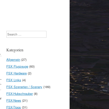
Search
Kategorien
.
Allgemein
(27)
FSX Flugzeuge
(60)
FSX Hardware
(2)
–
FSX Links
(4)
-
FSX Szenerien / Scenery
(189)
…
FSX-Hubschrauber
(8)
r
FSX-News
(21)
FSX-Tipps
(31)