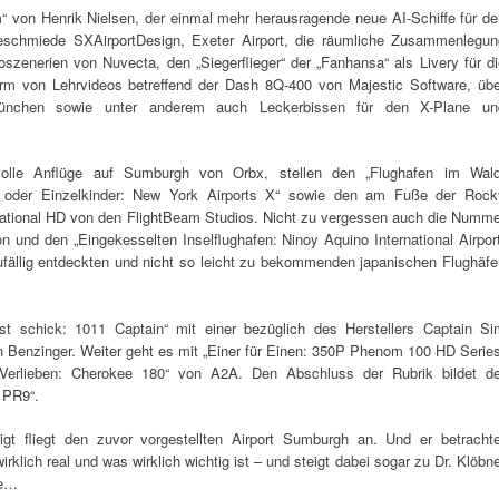
on Henrik Nielsen, der einmal mehr herausragende neue AI-Schiffe für de
ieschmiede SXAirportDesign, Exeter Airport, die räumliche Zusammenlegun
oszenerien von Nuvecta, den „Siegerflieger“ der „Fanhansa“ als Livery für d
rm von Lehrvideos betreffend der Dash 8Q-400 von Majestic Software, übe
München sowie unter anderem auch Leckerbissen für den X-Plane un
olle Anflüge auf Sumburgh von Orbx, stellen den „Flughafen im Wald
 oder Einzelkinder: New York Airports X“ sowie den am Fuße der Rock
tional HD von den FlightBeam Studios. Nicht zu vergessen auch die Numme
 und den „Eingekesselten Inselflughafen: Ninoy Aquino International Airpor
zufällig entdeckten und nicht so leicht zu bekommenden japanischen Flughäfe
st schick: 1011 Captain“ mit einer bezüglich des Herstellers Captain Si
n Benzinger. Weiter geht es mit „Einer für Einen: 350P Phenom 100 HD Series
erlieben: Cherokee 180“ von A2A. Den Abschluss der Rubrik bildet de
 PR9“.
igt fliegt den zuvor vorgestellten Airport Sumburgh an. Und er betrachte
rklich real und was wirklich wichtig ist – und steigt dabei sogar zu Dr. Klöbn
ne…