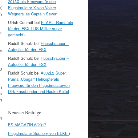
2013X als Freewarefür den
Flugsimulator X von Volker
X
Wegneralias Captain Seven
n
Ulrich Conradt
bei
ETAR – Ramstein
für den FSX ( US Militär super
ur
gemacht)
Rudolf Schulz
bei
Hubschrauber –
Autopilot für den FSX
e
Rudolf Schulz
bei
Hubschrauber –
Autopilot für den FSX
 3
Rudolf Schulz
bei
A332L2 Super
Puma „Cougar“ Helikopterals
Freeware für den Flugsimulatorvon
)
Dirk Fassbender und Hauke Keitel
s
)
Neueste Beiträge
n
FS MAGAZIN 6/2017
Flugsimulator Scenery von EDXE (