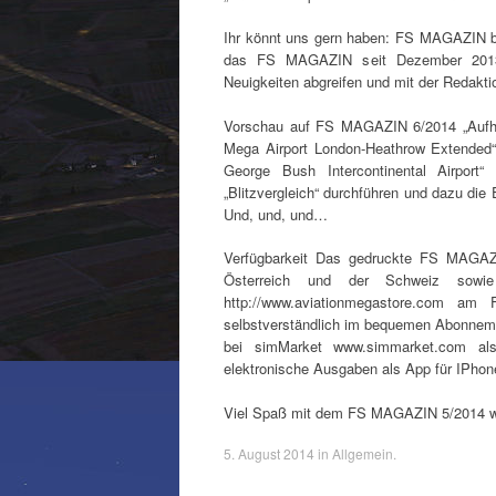
Ihr könnt uns gern haben: FS MAGAZIN be
das FS MAGAZIN seit Dezember 2013
Neuigkeiten abgreifen und mit der Redakt
Vorschau auf FS MAGAZIN 6/2014 „Aufhän
Mega Airport London-Heathrow Extended“
George Bush Intercontinental Airpo
„Blitzvergleich“ durchführen und dazu die 
Und, und, und…
Verfügbarkeit Das gedruckte FS MAGAZI
Österreich und der Schweiz sowi
http://www.aviationmegastore.com am
selbstverständlich im bequemen Abonneme
bei simMarket www.simmarket.com al
elektronische Ausgaben als App für IPhon
Viel Spaß mit dem FS MAGAZIN 5/2014 wü
5. August 2014
in
Allgemein
.