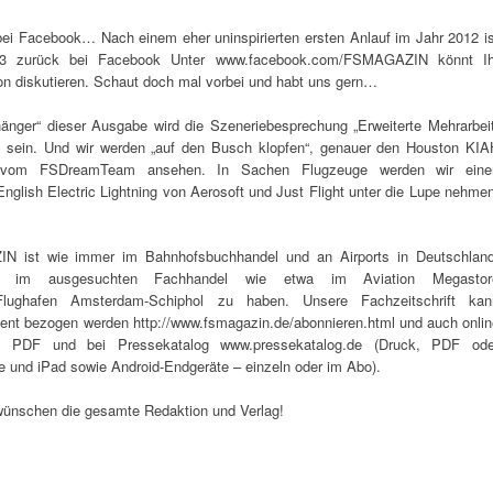
i Facebook… Nach einem eher uninspirierten ersten Anlauf im Jahr 2012 is
 zurück bei Facebook Unter www.facebook.com/FSMAGAZIN könnt Ih
ion diskutieren. Schaut doch mal vorbei und habt uns gern…
ger“ dieser Ausgabe wird die Szeneriebesprechung „Erweiterte Mehrarbeit
 sein. Und wir werden „auf den Busch klopfen“, genauer den Houston KIA
rt“ vom FSDreamTeam ansehen. In Sachen Flugzeuge werden wir eine
English Electric Lightning von Aerosoft und Just Flight unter die Lupe nehme
N ist wie immer im Bahnhofsbuchhandel und an Airports in Deutschland
e im ausgesuchten Fachhandel wie etwa im Aviation Megastor
 Flughafen Amsterdam-Schiphol zu haben. Unsere Fachzeitschrift kan
nt bezogen werden http://www.fsmagazin.de/abonnieren.html und auch onlin
s PDF und bei Pressekatalog www.pressekatalog.de (Druck, PDF ode
e und iPad sowie Android-Endgeräte – einzeln oder im Abo).
nschen die gesamte Redaktion und Verlag!