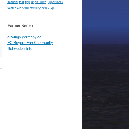
skandal
test
tipp
unglaublich
upperfilters
Water
wiederherstellung
win 7
xp
Partner Seiten
airwings-germany.de
FC Bayern Fan Community
Schweden Info