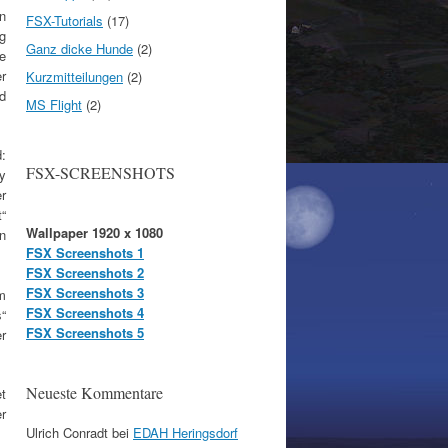
n
FSX-Tutorials
(17)
g
Ganz dicke Hunde
(2)
ie
r
Kurzmitteilungen
(2)
d
MS Flight
(2)
:
FSX-SCREENSHOTS
y
r
t“
Wallpaper 1920 x 1080
n
FSX Screenshots 1
FSX Screenshots 2
FSX Screenshots 3
m
FSX Screenshots 4
“
FSX Screenshots 5
r
Neueste Kommentare
t
er
Ulrich Conradt
bei
EDAH Heringsdorf