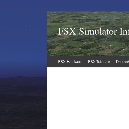
FSX Simulator In
Zum
FSX Hardware
FSX-Tutorials
Deutsc
Inhalt
springen