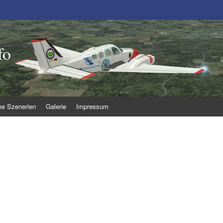
fo
he Szenerien
Galerie
Impressum