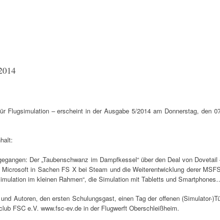
2014
r Flugsimulation – erscheint in der Ausgabe 5/2014 am Donnerstag, den 07
halt:
gegangen: Der „Taubenschwanz im Dampfkessel“ über den Deal von Dovetail 
it Microsoft in Sachen FS X bei Steam und die Weiterentwicklung derer MSFS
gsimulation im kleinen Rahmen“, die Simulation mit Tabletts und Smartphones
und Autoren, den ersten Schulungsgast, einen Tag der offenen (Simulator-)Tü
club FSC e.V. www.fsc-ev.de in der Flugwerft Oberschleißheim.