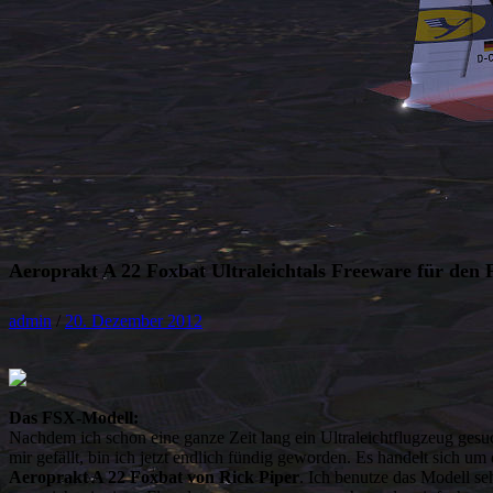
Aeroprakt A 22 Foxbat Ultraleichtals Freeware für den
admin
/
20. Dezember 2012
Das FSX-Modell:
Nachdem ich schon eine ganze Zeit lang ein Ultraleichtflugzeug gesu
mir gefällt, bin ich jetzt endlich fündig geworden. Es handelt sich um 
Aeroprakt A 22 Foxbat von Rick Piper
. Ich benutze das Modell se