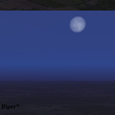
 Piper
”