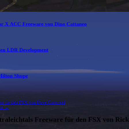
or X ACC Freeware von Dino Cattaneo
reen LDR Development
Milton Shupe
are für den FSX von Dave Garwood
fel
→
traleichtals Freeware für den FSX von Rick