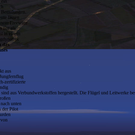
 ein
ch
n Bemalungen.
ente lassen
einem Freeware
h nur als
al in einem
lugdynamik
h das
anes
kt aus
Jungfernflug
-zertifizierte
ändig
sind aus Verbundwerkstoffen hergestellt. Die Flügel und Leitwerke bes
großen
 nach unten
 der Pilot
wurden
 von