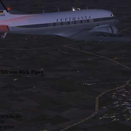
 FSX von Rick Piper
cht habe das
die
hr gerne,