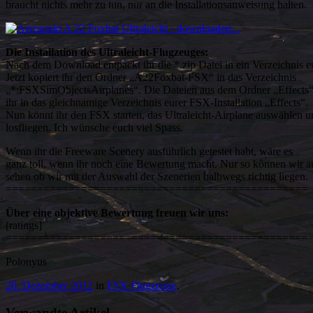
braucht nichts mehr zu tun, nur an die Installationsanweisung halten.
Die Installation des Ultraleicht-Flugzeuges:
Nach dem Download entpackt ihr die *.zip Datei in ein Verzeichnis e
Jetzt kopiert ihr den Ordner „A22Foxbat-FSX“ in das Verzeichnis
„*:FSXSimObjectsAirplanes“. Die Dateien aus dem Ordner „Effects“
ihr in das gleichnamige Verzeichnis eurer FSX-Installation „Effects“.
Nun könnt ihr den FSX starten, das Ultraleicht-Airplane auswählen u
losfliegen. Ich wünsche euch viel Spass.
Wenn ihr die Freeware Scenery ausführlich getestet habt, wäre es
ganz toll, wenn ihr noch eine Bewertung macht. Nur so können wir a
sehen ob wir mit der Auswahl der Szenerien halbwegs richtig liegen.
================================================
Über eine objektive Bewertung freuen wir uns:
[ratings]
================================================
Polonyus
20. Dezember 2012
in
FSX Flugzeuge
.
Verwandte Artikel