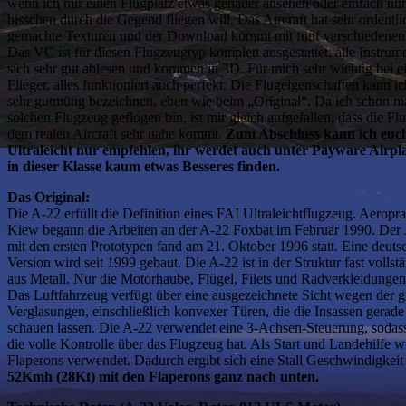
wenn ich mir einen Flugplatz etwas genauer ansehen oder einfach nur
bisschen durch die Gegend fliegen will. Das Aircraft hat sehr ordentli
gemachte Texturen und der Download kommt mit fünf verschiedene
Das VC ist für diesen Flugzeugtyp komplett ausgestattet, alle Instrum
sich sehr gut ablesen und kommen in 3D. Für mich sehr wichtig bei 
Flieger, alles funktioniert auch perfekt. Die Flugeigenschaften kann ic
sehr gutmütig bezeichnen, eben wie beim „Original“. Da ich schon m
solchen Flugzeug geflogen bin, ist mir gleich aufgefallen, dass die F
dem realen Aircraft sehr nahe kommt.
Zum Abschluss kann ich euc
Ultraleicht nur empfehlen, ihr werdet auch unter Payware Airpl
in dieser Klasse kaum etwas Besseres finden.
Das Original:
Die A-22 erfüllt die Definition eines FAI Ultraleichtflugzeug. Aeropra
Kiew begann die Arbeiten an der A-22 Foxbat im Februar 1990. Der 
mit den ersten Prototypen fand am 21. Oktober 1996 statt. Eine deutsch
Version wird seit 1999 gebaut. Die A-22 ist in der Struktur fast vollst
aus Metall. Nur die Motorhaube, Flügel, Filets und Radverkleidungen 
Das Luftfahrzeug verfügt über eine ausgezeichnete Sicht wegen der 
Verglasungen, einschließlich konvexer Türen, die die Insassen gerade
schauen lassen. Die A-22 verwendet eine 3-Achsen-Steuerung, sodass
die volle Kontrolle über das Flugzeug hat. Als Start und Landehilfe 
Flaperons verwendet. Dadurch ergibt sich eine Stall Geschwindigkeit
52Kmh (28Kt) mit den Flaperons ganz nach unten.