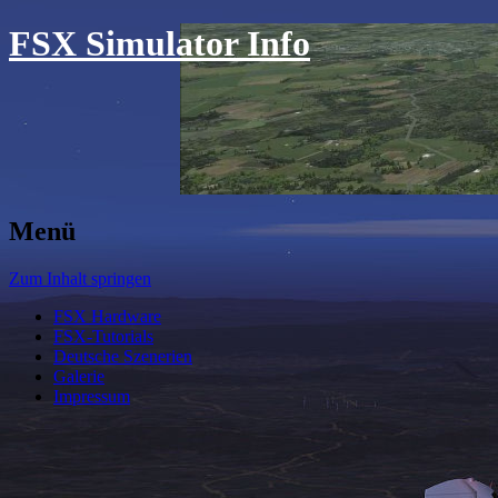
FSX Simulator Info
Menü
Zum Inhalt springen
FSX Hardware
FSX-Tutorials
Deutsche Szenerien
Galerie
Impressum