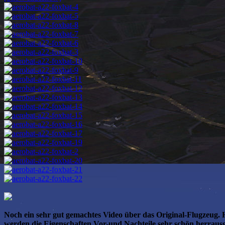
Noch ein sehr gut gemachtes Video über das Original-Flugzeug. 
werden die Eigenschaften Vor-und Nachteile sehr schön herrausge