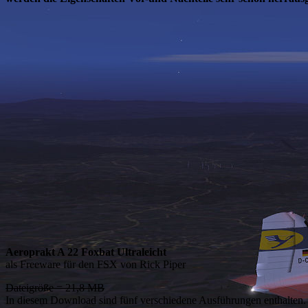
Aeroprakt A 22 Foxbat Ultraleicht
als Freeware für den FSX von Rick Piper
Dateigröße = 21,8 MB
In diesem Download sind fünf verschiedene Ausführungen enthalten. 