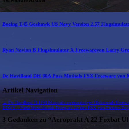
Boeing T45 Goshawk US Navy Version 2.57 Flugsimulat
Ryan Navion B Flugsimulator X Freewarevon Larry G
De Havilland DH 80A Puss Mothals FSX Freeware von 
Artikel Navigation
←
De Havilland D-H98 Mosquito zweimotoriger Oldtimerals Freew
EDVY – Porta Westfalicaals Freeware für den FSX von Thomas Zip
3 Gedanken zu “
Aeroprakt A 22 Foxbat Ul