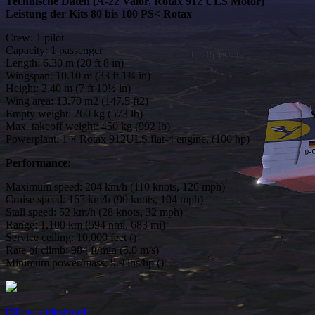
Technische Daten (A-22 Valor, Rotax 912 ULS Motor)
Leistung der Kits 80 bis 100 PS< Rotax
Crew: 1 pilot
Capacity: 1 passenger
Length: 6.30 m (20 ft 8 in)
Wingspan: 10.10 m (33 ft 1¾ in)
Height: 2.40 m (7 ft 10½ in)
Wing area: 13.70 m2 (147.5 ft2)
Empty weight: 260 kg (573 lb)
Max. takeoff weight: 450 kg (992 lb)
Powerplant: 1 × Rotax 912ULS flat-4 engine, (100 hp)
Performance:
Maximum speed: 204 km/h (110 knots, 126 mph)
Cruise speed: 167 km/h (90 knots, 104 mph)
Stall speed: 52 km/h (28 knots, 32 mph)
Range: 1,100 km (594 nmi, 683 mi)
Service ceiling: 10,000 feet ()
Rate of climb: 984 ft/min (5.0 m/s)
Minimum power/mass: 9.9 lbs/hp ()
[Show slideshow]